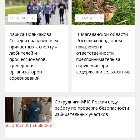
СЕГОДНЯ, 15:42
СЕГОДНЯ, 10:59
Лариса Поликанова:
В Магаданской области
Сегодня праздник всех
Россельхознадзором
причастных к спорту –
привлечен к
любителей и
ответственности
профессионалов,
предприниматель за
тренеров и
нарушения при
организаторов
содержании сельхозптиц
соревнований
Сотрудники МЧС России ведут
работу по проверке безопасности
избирательных участков
БЕЗОПАСНОСТЬ
ВЫБОРЫ
СЕГОДНЯ, 10:00