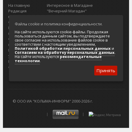
На главную
Интересное в Магадане
Редакция
"Вечерний Магадан"
портала
Городская доска объявлений
О проекте
Реклама
Файлы cookie и политика конфиденциальности.
Реклама на
Главный туристический портал
На сайте используются cookie-файлы. Продолжая
портале
Колымы
пользоваться данным сайтом, вы подтверждаете
Отзывы и
Политика в отношении обработки
свое согласие на использование файлов cookie в
соответствии с настоящим уведомлением,
предложения
персональных данных
Политикой обработки персональных данных
и
Интернет-
Согласие на обработку персональных
Согласием на обработку персональных данных
.
услуги
данных
На сайте используются
рекомендательные
технологии
.
Разработка
сайтов
Принять
© ООО ИА "КОЛЫМА-ИНФОРМ" 2000-2026 г.