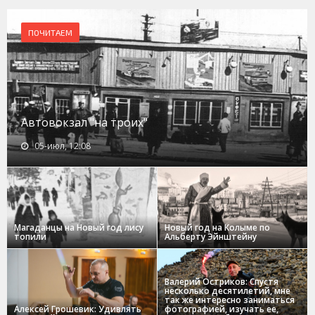
ПОЧИТАЕМ
Автовокзал "на троих"
05-июл, 12:08
Магаданцы на Новый год лису
Новый год на Колыме по
топили
Альберту Эйнштейну
Валерий Остриков: Спустя
несколько десятилетий, мне
так же интересно заниматься
Алексей Грошевик: Удивлять
фотографией, изучать ее,