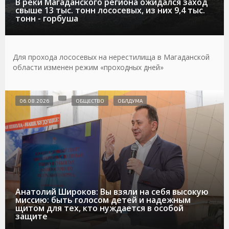
В реки Магаданского региона ожидался заход
свыше 13 тыс. тонн лососевых, из них 9,4 тыс.
тонн - горбуша
Для прохода лососевых на нерестилища в Магаданской
области изменен режим «проходных дней»
06.08.2026
ОБЩЕСТВО
ОБЛДУМА
Анатолий Широков: Вы взяли на себя высокую
миссию: быть голосом детей и надежным
щитом для тех, кто нуждается в особой
защите