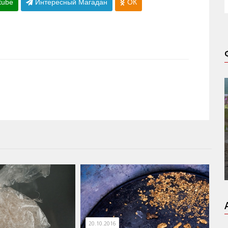
tube
Интересный Магадан
ОК
20.10.2016