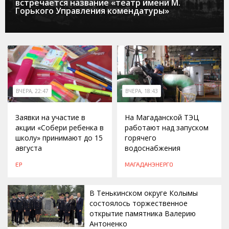
встречается название «театр имени М.
Горького Управления комендатуры»
ВЧЕРА, 22:47
ВЧЕРА, 18:43
Заявки на участие в
На Магаданской ТЭЦ
акции «Собери ребенка в
работают над запуском
школу» принимают до 15
горячего
августа
водоснабжения
ЕР
МАГАДАНЭНЕРГО
В Тенькинском округе Колымы
состоялось торжественное
открытие памятника Валерию
Антоненко