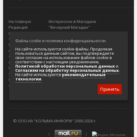
На главную
Интересное в Магадане
Редакция
"Вечерний Магадан"
портала
Городская доска объявлений
О проекте
Реклама
Файлы cookie и политика конфиденциальности.
Реклама на
Главный туристический портал
На сайте используются cookie-файлы. Продолжая
портале
Колымы
пользоваться данным сайтом, вы подтверждаете
Отзывы и
Политика в отношении обработки
свое согласие на использование файлов cookie в
соответствии с настоящим уведомлением,
предложения
персональных данных
Политикой обработки персональных данных
и
Интернет-
Согласие на обработку персональных
Согласием на обработку персональных данных
.
услуги
данных
На сайте используются
рекомендательные
технологии
.
Разработка
сайтов
Принять
© ООО ИА "КОЛЫМА-ИНФОРМ" 2000-2026 г.