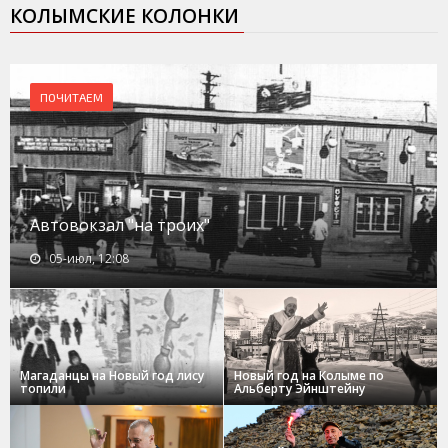
КОЛЫМСКИЕ КОЛОНКИ
ПОЧИТАЕМ
Автовокзал "на троих"
05-июл, 12:08
Магаданцы на Новый год лису
Новый год на Колыме по
топили
Альберту Эйнштейну