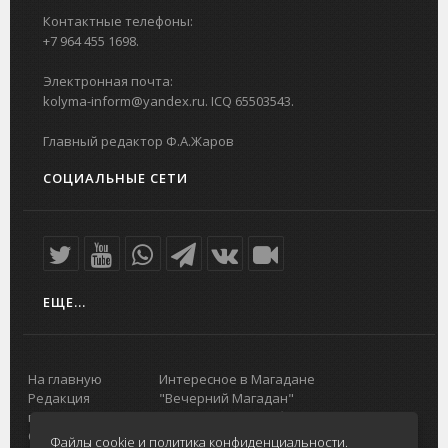
Контактные телефоны:
+7 964 455 1698.
Электронная почта:
kolyma-inform@yandex.ru. ICQ 65503543.
Главный редактор Ф.А.Жаров
СОЦИАЛЬНЫЕ СЕТИ
ЕЩЕ...
На главную
Интересное в Магадане
Редакция
"Вечерний Магадан"
портала
Городская доска объявлений
О проекте
Реклама
Файлы cookie и политика конфиденциальности.