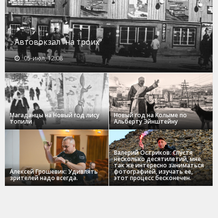
Автовокзал "на троих"
05-июл, 12:08
Магаданцы на Новый год лису
Новый год на Колыме по
топили
Альберту Эйнштейну
Валерий Остриков: Спустя
несколько десятилетий, мне
так же интересно заниматься
Алексей Грошевик: Удивлять
фотографией, изучать ее,
зрителей надо всегда.
этот процесс бесконечен.