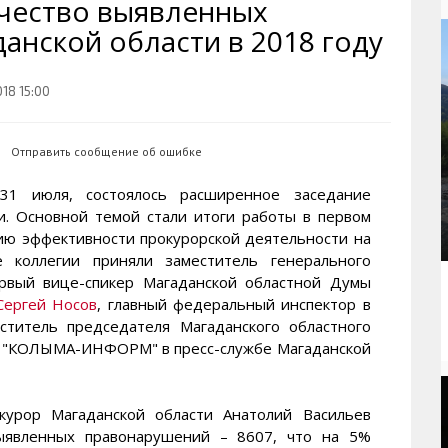
ичество выявленных
рактивная карта
ториум
Кинохроника Магадана
УМВД
анской области в 2018 году
и о Колыме
т
3D районы города
Косторезы Магадана
ители экрана. Заставки
оустройство
Фотоальбом
Профсоюзы
018 15:00
йн вебкамеры в Магадане
ека
Соцподдержка
олыжная школа
Рыбу ловим
Отправить сообщение об ошибке
енты
Магадан в Instagram
1 июля, состоялось расширенное заседание
и. Основной темой стали итоги работы в первом
ию эффективности прокурорской деятельности на
е коллегии приняли заместитель генерального
рвый вице-спикер Магаданской областной Думы
Сергей Носов
, главный федеральный инспектор в
ститель председателя Магаданского областного
А "КОЛЫМА-ИНФОРМ" в пресс-службе Магаданской
курор Магаданской области Анатолий Васильев
 выявленных правонарушений – 8607, что на 5%