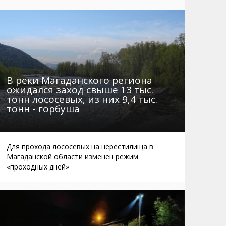
Маршруты. Улицы, остановки
Мошенники
Телефоны
Интернет
Автобусы Магадан – Аэропорт
Жилье
Таблица приливов отливов
Не мусорить
Браконьеры
В реки Магаданского региона
ожидался заход свыше 13 тыс.
тонн лососевых, из них 9,4 тыс.
тонн - горбуша
Для прохода лососевых на нерестилища в
Магаданской области изменен режим
«проходных дней»