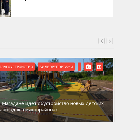
БЛАГОУСТРОЙСТВО
ВИДЕОРЕПОРТАЖИ
ВИДЕОРЕ
В Магадане идет обустройство новых детских
Акция «
площадок в микрорайонах.
общий д