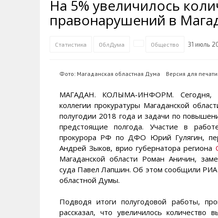
На 5% увеличилось кол
Транспортная инфраструктура
Губернатор
Инте
Кван
правонарушений в Магад
Их надо знать. Галерея славы
Наркоте нет
Песн
Визи
Колымы
Аэропорт Магадан
Хран
Благ
31 июль 2
Статистика
ОблДума
Общество
Достопримечательности
Магадана и области
Полицейских не бить
Онла
Ипот
Туристическик маршруты
Сельское хозяйство
Горн
Фото: Магаданская областная Дума
Версия для печати
Аварии ДТП
Алим
МАГАДАН. КОЛЫМА-ИНФОРМ. Сегодня, 3
коллегии прокуратуры Магаданской област
полугодии 2018 года и задачи по повышен
предстоящие полгода. Участие в работ
прокурора РФ по ДФО Юрий Гулягин, пе
Андрей Зыков, врио губернатора региона
Магаданской области Роман Аничин, заме
суда Павел Лапшин. Об этом сообщили РИ
областной Думы.
Подводя итоги полугодовой работы, про
рассказал, что увеличилось количество