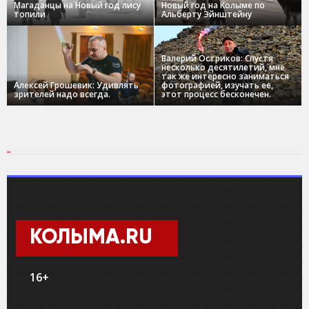
Магаданцы на Новый год лису
Новый год на Колыме по
топили
Альберту Эйнштейну
Валерий Остриков: Спустя
несколько десятилетий, мне
так же интересно заниматься
Алексей Грошевик: Удивлять
фотографией, изучать ее,
зрителей надо всегда.
этот процесс бесконечен.
КОЛЫМА.RU
16+