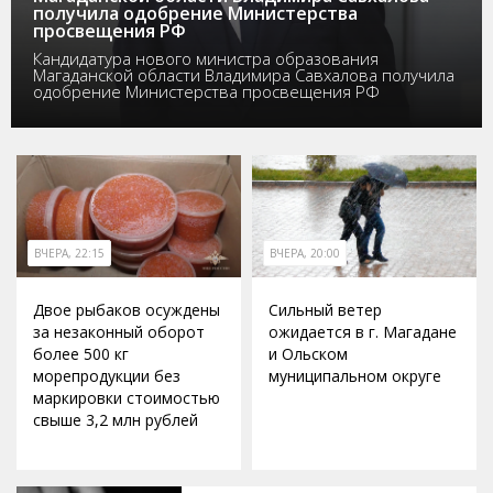
получила одобрение Министерства
просвещения РФ
Кандидатура нового министра образования
Магаданской области Владимира Савхалова получила
одобрение Министерства просвещения РФ
ВЧЕРА, 22:15
ВЧЕРА, 20:00
Двое рыбаков осуждены
Сильный ветер
за незаконный оборот
ожидается в г. Магадане
более 500 кг
и Ольском
морепродукции без
муниципальном округе
маркировки стоимостью
свыше 3,2 млн рублей