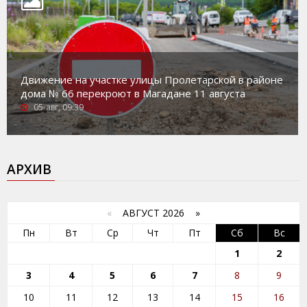
Движение на участке улицы Пролетарской в районе
дома № 66 перекроют в Магадане 11 августа
05-авг, 09:39
АРХИВ
«
АВГУСТ 2026 »
Пн
Вт
Ср
Чт
Пт
Сб
Вс
1
2
3
4
5
6
7
8
9
10
11
12
13
14
15
16