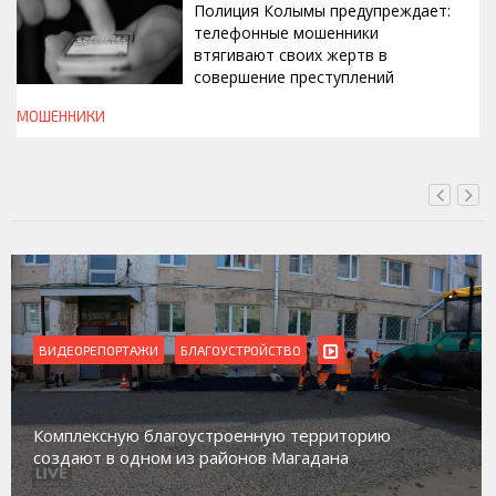
Полиция Колымы предупреждает:
телефонные мошенники
втягивают своих жертв в
совершение преступлений
МОШЕННИКИ
ВЧЕРА, 19:00
ВИДЕОРЕПОРТАЖИ
Магадан присоединился к пилотному проек
орию
работе с несовершеннолетними из групп
социального риска «Переправа»