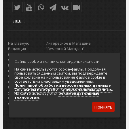
ЕЩЕ...
На главную
Интересное в Магадане
Редакция
"Вечерний Магадан"
портала
Городская доска объявлений
О проекте
Реклама
Файлы cookie и политика конфиденциальности.
Реклама на
Главный туристический портал
На сайте используются cookie-файлы. Продолжая
портале
Колымы
пользоваться данным сайтом, вы подтверждаете
Отзывы и
Политика в отношении обработки
свое согласие на использование файлов cookie в
соответствии с настоящим уведомлением,
предложения
персональных данных
Политикой обработки персональных данных
и
Интернет-
Согласие на обработку персональных
Согласием на обработку персональных данных
.
услуги
данных
На сайте используются
рекомендательные
технологии
.
Разработка
сайтов
Принять