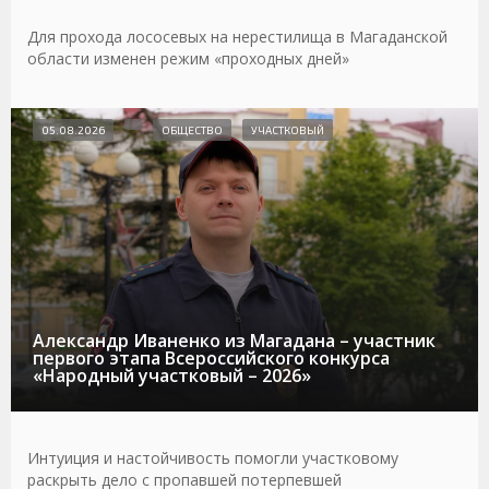
Для прохода лососевых на нерестилища в Магаданской
области изменен режим «проходных дней»
05.08.2026
ОБЩЕСТВО
УЧАСТКОВЫЙ
Александр Иваненко из Магадана – участник
первого этапа Всероссийского конкурса
«Народный участковый – 2026»
Интуиция и настойчивость помогли участковому
раскрыть дело с пропавшей потерпевшей