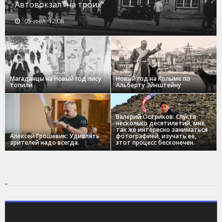
Автовокзал "на троих"
05-июл, 12:08
Магаданцы на Новый год лису
Новый год на Колыме по
топили
Альберту Эйнштейну
Валерий Остриков: Спустя
несколько десятилетий, мне
так же интересно заниматься
Алексей Грошевик: Удивлять
фотографией, изучать ее,
зрителей надо всегда.
этот процесс бесконечен.