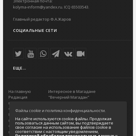
Электронная почта:
kolyma-inform@yandex.ru. ICQ 65503543.
Главный редактор Ф.А.Жаров
СОЦИАЛЬНЫЕ СЕТИ
ЕЩЕ...
На главную
Интересное в Магадане
Редакция
"Вечерний Магадан"
портала
Городская доска объявлений
О проекте
Реклама
Файлы cookie и политика конфиденциальности.
Реклама на
Главный туристический портал
На сайте используются cookie-файлы. Продолжая
портале
Колымы
пользоваться данным сайтом, вы подтверждаете
Отзывы и
Политика в отношении обработки
свое согласие на использование файлов cookie в
соответствии с настоящим уведомлением,
предложения
персональных данных
Политикой обработки персональных данных
и