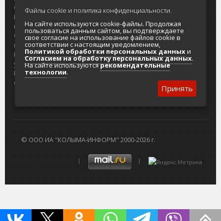
О проекте
Реклама
Файлы cookie и политика конфиденциальности.
Реклама на
Главный туристический портал
На сайте используются cookie-файлы. Продолжая
портале
Колымы
пользоваться данным сайтом, вы подтверждаете
Отзывы и
Политика в отношении обработки
свое согласие на использование файлов cookie в
соответствии с настоящим уведомлением,
предложения
персональных данных
Политикой обработки персональных данных
и
Интернет-
Согласие на обработку персональных
Согласием на обработку персональных данных
.
услуги
данных
На сайте используются
рекомендательные
технологии
.
Разработка
сайтов
Принять
© ООО ИА "КОЛЫМА-ИНФОРМ" 2000-2026 г.