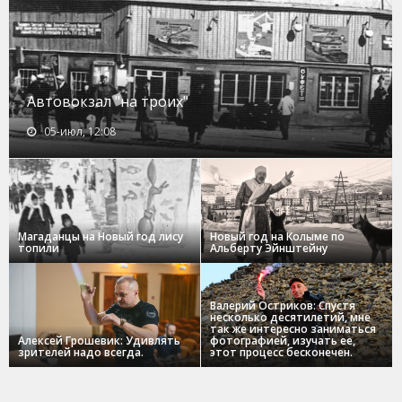
Автовокзал "на троих"
05-июл, 12:08
Магаданцы на Новый год лису
Новый год на Колыме по
топили
Альберту Эйнштейну
Валерий Остриков: Спустя
несколько десятилетий, мне
так же интересно заниматься
Алексей Грошевик: Удивлять
фотографией, изучать ее,
зрителей надо всегда.
этот процесс бесконечен.