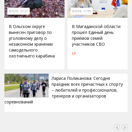
ВЧЕРА, 23:37
ВЧЕРА, 17:09
В Ольском округе
В Магаданской области
вынесен приговор по
прошёл Единый день
уголовному делу о
приёмов семей
незаконном хранении
участников СВО
самодельного
ЕР
охотничьего карабина
Лариса Поликанова: Сегодня
праздник всех причастных к спорту
– любителей и профессионалов,
тренеров и организаторов
соревнований
ВЧЕРА, 15:42