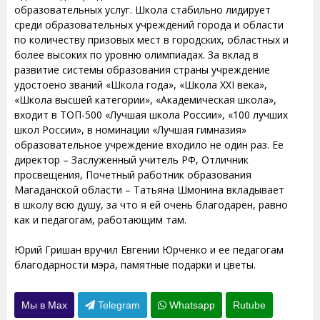
образовательных услуг. Школа стабильно лидирует
среди образовательных учреждений города и области
по количеству призовых мест в городских, областных и
более высоких по уровню олимпиадах. За вклад в
развитие системы образования страны учреждение
удостоено званий «Школа года», «Школа XXI века»,
«Школа высшей категории», «Академическая школа»,
входит в ТОП-500 «Лучшая школа России», «100 лучших
школ России», в номинации «Лучшая гимназия»
образовательное учреждение входило не один раз. Ее
директор – Заслуженный учитель РФ, Отличник
просвещения, Почетный работник образования
Магаданской области – Татьяна Шмонина вкладывает
в школу всю душу, за что я ей очень благодарен, равно
как и педагогам, работающим там.
Юрий Гришан вручил Евгении Юрченко и ее педагогам
благодарности мэра, памятные подарки и цветы.
Мы в Max
Telegram
Whatsapp
Rutube