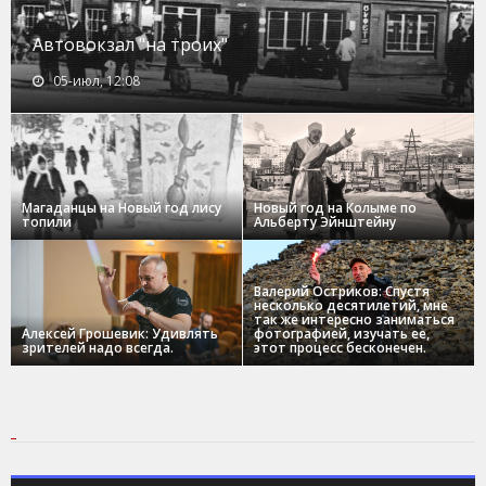
Автовокзал "на троих"
05-июл, 12:08
Магаданцы на Новый год лису
Новый год на Колыме по
топили
Альберту Эйнштейну
Валерий Остриков: Спустя
несколько десятилетий, мне
так же интересно заниматься
Алексей Грошевик: Удивлять
фотографией, изучать ее,
зрителей надо всегда.
этот процесс бесконечен.