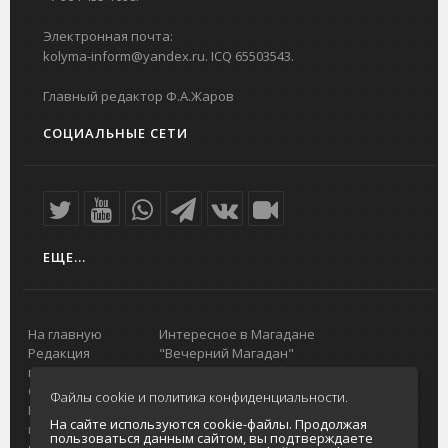
Электронная почта:
kolyma-inform@yandex.ru. ICQ 65503543.
Главный редактор Ф.А.Жаров
СОЦИАЛЬНЫЕ СЕТИ
ЕЩЕ...
На главную
Интересное в Магадане
Редакция
"Вечерний Магадан"
портала
Городская доска объявлений
О проекте
Реклама
Файлы cookie и политика конфиденциальности.
Реклама на
Главный туристический портал
На сайте используются cookie-файлы. Продолжая
портале
Колымы
пользоваться данным сайтом, вы подтверждаете
Отзывы и
Политика в отношении обработки