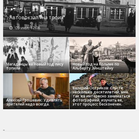
Автовокзал "на троих"
05-июл, 12:08
Магаданцы на Новый год лису
Новый год на Колыме по
топили
Альберту Эйнштейну
Валерий Остриков: Спустя
несколько десятилетий, мне
так же интересно заниматься
Алексей Грошевик: Удивлять
фотографией, изучать ее,
зрителей надо всегда.
этот процесс бесконечен.