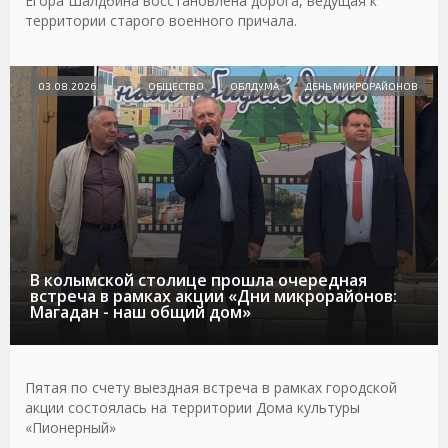
Егора Шалдбина восстановлена дорога, ведущая к
территории старого военного причала.
03.08.2026
ОБЩЕСТВО
ОБЛДУМА
ДЕНЬ МИКРОРАЙОНОВ
В колымской столице прошла очередная
встреча в рамках акции «Дни микрорайонов:
Магадан - наш общий дом»
Пятая по счету выездная встреча в рамках городской
акции состоялась на территории Дома культуры
«Пионерный»