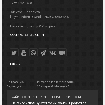
+7 964 455 1698.
Электронная почта:
kolyma-inform@yandex.ru. ICQ 65503543.
Главный редактор Ф.А.Жаров
СОЦИАЛЬНЫЕ СЕТИ
ЕЩЕ...
На главную
Интересное в Магадане
Редакция
"Вечерний Магадан"
портала
Городская доска объявлений
О проекте
Реклама
Файлы cookie и политика конфиденциальности.
Реклама на
Главный туристический портал
На сайте используются cookie-файлы. Продолжая
портале
Колымы