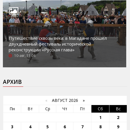
Путешествие сквозь века: в Магадане прошел
двухдневный фестиваль исторической
реконструкции «Русская глава»
10-авг, 11:04
АРХИВ
«
АВГУСТ 2026 »
Пн
Вт
Ср
Чт
Пт
Сб
Вс
1
2
3
4
5
6
7
8
9