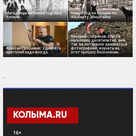
Магаданцы на Новый год лису
Новый год на Колыме по
топили
Альберту Эйнштейну
Валерий Остриков: Спустя
несколько десятилетий, мне
так же интересно заниматься
Алексей Грошевик: Удивлять
фотографией, изучать ее,
зрителей надо всегда.
этот процесс бесконечен.
КОЛЫМА.RU
16+