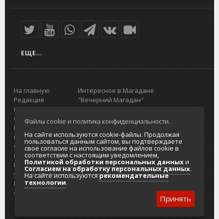
ЕЩЕ...
На главную
Интересное в Магадане
Редакция
"Вечерний Магадан"
портала
Городская доска объявлений
О проекте
Реклама
Файлы cookie и политика конфиденциальности.
Реклама на
Главный туристический портал
На сайте используются cookie-файлы. Продолжая
портале
Колымы
пользоваться данным сайтом, вы подтверждаете
Отзывы и
Политика в отношении обработки
свое согласие на использование файлов cookie в
соответствии с настоящим уведомлением,
предложения
персональных данных
Политикой обработки персональных данных
и
Интернет-
Согласие на обработку персональных
Согласием на обработку персональных данных
.
услуги
данных
На сайте используются
рекомендательные
технологии
.
Разработка
сайтов
Принять