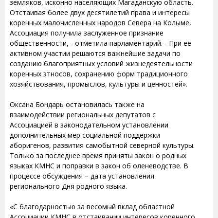
земляков, исконно населяющих Магаданскую область.
Отстаивая более двух десятилетий права и интересы
коренных малочисленных народов Севера на Колыме,
Ассоциация получила заслуженное признание
общественности, - отметила парламентарий. - При её
активном участии решаются важнейшие задачи по
созданию благоприятных условий жизнедеятельности
коренных этносов, сохранению форм традиционного
хозяйствования, промыслов, культуры и ценностей».
Оксана Бондарь остановилась также на
взаимодействии региональных депутатов с
Ассоциацией в законодательном установлении
дополнительных мер социальной поддержки
аборигенов, развития самобытной северной культуры.
Только за последнее время приняты закон о родных
языках КМНС и поправки в закон об оленеводстве. В
процессе обсуждения – дата установления
регионального Дня родного языка.
«С благодарностью за весомый вклад областной
Ассоциации КМНС в отстаивании интересов коренного