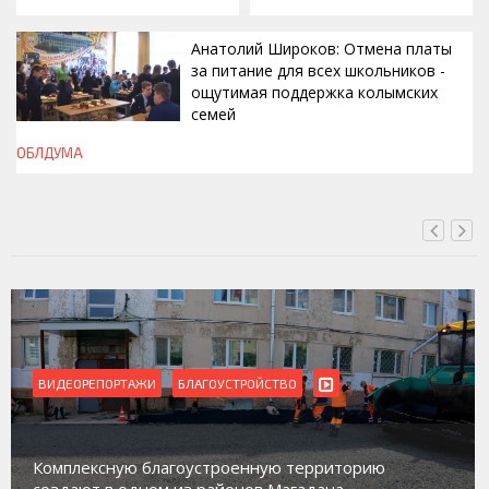
Анатолий Широков: Отмена платы
за питание для всех школьников -
ощутимая поддержка колымских
семей
ОБЛДУМА
ВЧЕРА, 23:13
ПОРТАЖИ
БЛАГОУСТРОЙСТВО
ВИДЕОРЕПОР
Магадан пр
сную благоустроенную территорию
работе с н