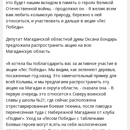
это будет нашим вкладом в память о героях Великой
Отечественной войны, - продолжил он. - Я желаю всем
вам любить колымскую природу, бережно к ней
относиться, и участвовать и дальше в акции «Лес
Победы».
Депутат Магаданской областной думы Оксана Бондарь
предложила распространить акцию на всю
Магаданскую область.
«Я хотела бы поблагодарить вас за активное участие в
акции «Лес Победы». Мы видим, как зеленеют деревья,
посаженные год назад. Это замечательный пример для
всей Колымы, и мы предлагаем распространить эту
акцию на Магадан и округа области, - сказала она. - В
первую очередь это относится к Скверу воинской
славы у школы №21, где сейчас расположена
отреставрированная боевая техника, после паводка
перенесённая туда с Набережной Магаданки от клуба
«Подвиг». Уход за «Лесом Победы» с табличками
боевых героев могут в:;ять на себя экологические