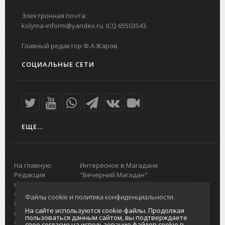
Электронная почта:
kolyma-inform@yandex.ru. ICQ 65503543.
Главный редактор Ф.А.Жаров
СОЦИАЛЬНЫЕ СЕТИ
ЕЩЕ...
На главную
Интересное в Магадане
Редакция
"Вечерний Магадан"
портала
Городская доска объявлений
О проекте
Реклама
Файлы cookie и политика конфиденциальности.
Реклама на
Главный туристический портал
На сайте используются cookie-файлы. Продолжая
портале
Колымы
пользоваться данным сайтом, вы подтверждаете
Отзывы и
Политика в отношении обработки
свое согласие на использование файлов cookie в