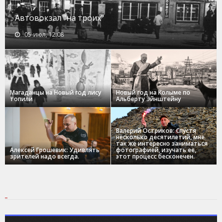
Автовокзал "на троих"
05-июл, 12:08
Магаданцы на Новый год лису
Новый год на Колыме по
топили
Альберту Эйнштейну
Валерий Остриков: Спустя
несколько десятилетий, мне
так же интересно заниматься
Алексей Грошевик: Удивлять
фотографией, изучать ее,
зрителей надо всегда.
этот процесс бесконечен.