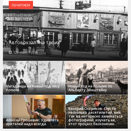
ПОЧИТАЕМ
Автовокзал "на троих"
05-июл, 12:08
Магаданцы на Новый год лису
Новый год на Колыме по
топили
Альберту Эйнштейну
Валерий Остриков: Спустя
несколько десятилетий, мне
так же интересно заниматься
Алексей Грошевик: Удивлять
фотографией, изучать ее,
зрителей надо всегда.
этот процесс бесконечен.