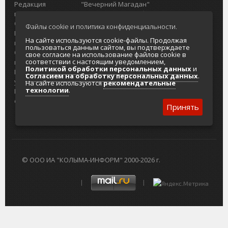
Редакция
"Вечерний Магадан"
портала
Городская доска объявлений
О проекте
Реклама
Файлы cookie и политика конфиденциальности.
Реклама на
Главный туристический портал
На сайте используются cookie-файлы. Продолжая
портале
Колымы
пользоваться данным сайтом, вы подтверждаете
Отзывы и
Политика в отношении обработки
свое согласие на использование файлов cookie в
соответствии с настоящим уведомлением,
предложения
персональных данных
Политикой обработки персональных данных
и
Интернет-
Согласие на обработку персональных
Согласием на обработку персональных данных
.
услуги
данных
На сайте используются
рекомендательные
технологии
.
Разработка
сайтов
Принять
© ООО ИА "КОЛЫМА-ИНФОРМ" 2000-2026 г.