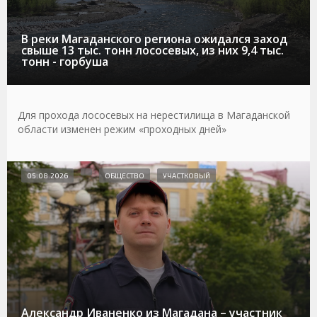
В реки Магаданского региона ожидался заход
свыше 13 тыс. тонн лососевых, из них 9,4 тыс.
тонн - горбуша
Для прохода лососевых на нерестилища в Магаданской
области изменен режим «проходных дней»
05.08.2026
ОБЩЕСТВО
УЧАСТКОВЫЙ
Александр Иваненко из Магадана – участник