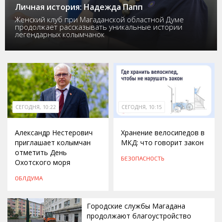
Личная история: Надежда Папп
Женский клуб при Магаданской областной Думе
продолжает рассказывать уникальные истории
легендарных колымчанок
СЕГОДНЯ, 10:22
СЕГОДНЯ, 10:15
Александр Нестерович
Хранение велосипедов в
приглашает колымчан
МКД: что говорит закон
отметить День
БЕЗОПАСНОСТЬ
Охотского моря
ОБЛДУМА
Городские службы Магадана
продолжают благоустройство