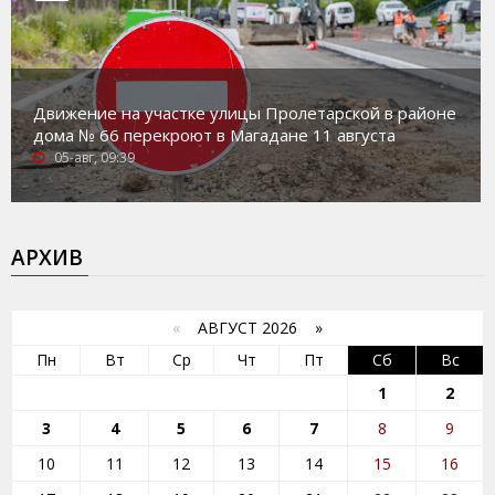
Движение на участке улицы Пролетарской в районе
дома № 66 перекроют в Магадане 11 августа
05-авг, 09:39
АРХИВ
«
АВГУСТ 2026 »
Пн
Вт
Ср
Чт
Пт
Сб
Вс
1
2
3
4
5
6
7
8
9
10
11
12
13
14
15
16