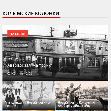
КОЛЫМСКИЕ КОЛОНКИ
ПОЧИТАЕМ
Автовокзал "на троих"
05-июл, 12:08
Магаданцы на Новый год лису
Новый год на Колыме по
топили
Альберту Эйнштейну