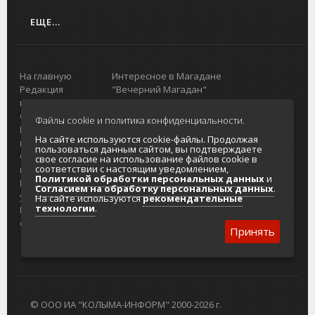
ЕЩЕ...
На главную
Интересное в Магадане
Редакция
"Вечерний Магадан"
портала
Городская доска объявлений
О проекте
Реклама
Файлы cookie и политика конфиденциальности.
Реклама на
Главный туристический портал
На сайте используются cookie-файлы. Продолжая
портале
Колымы
пользоваться данным сайтом, вы подтверждаете
Отзывы и
Политика в отношении обработки
свое согласие на использование файлов cookie в
соответствии с настоящим уведомлением,
предложения
персональных данных
Политикой обработки персональных данных
и
Интернет-
Согласие на обработку персональных
Согласием на обработку персональных данных
.
услуги
данных
На сайте используются
рекомендательные
технологии
.
Разработка
сайтов
Принять
© ООО ИА "КОЛЫМА-ИНФОРМ" 2000-2026 г.