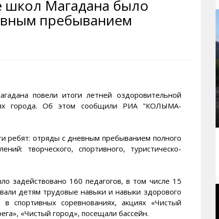
зе школ Магадана было
рактивная карта
ториум
Кинохроника Магадана
УМВД
невным пребыванием
и о Колыме
т
3D районы города
Косторезы Магадана
ители экрана. Заставки
оустройство
Фотоальбом
Профсоюзы
йн вебкамеры в Магадане
ека
Соцподдержка
олыжная школа
Рыбу ловим
енты
Магадан в Instagram
адана повели итоги летней оздоровительной
иях города. Об этом сообщили РИА "КОЛЫМА-
и ребят: отряды с дневным пребыванием полного
ний: творческого, спортивного, туристическо-
ло задействовано 160 педагогов, в том числе 15
ивали детям трудовые навыки и навыки здорового
е в спортивных соревнованиях, акциях «Чистый
ега», «Чистый город», посещали бассейн.