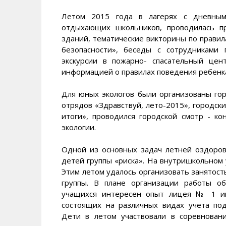
Летом 2015 года в лагерях с дневным
отдыхающих школьников, проводилась пр
зданий, тематические викторины по прави
безопасности», беседы с сотрудниками
экскурсии в пожарно- спасательный цен
информацией о правилах поведения ребенка
Для юных экологов были организованы гор
отрядов «Здравствуй, лето-2015», городск
итоги», проводился городской смотр - к
экологии.
Одной из основных задач летней оздоров
детей группы «риска». На внутришкольном 
Этим летом удалось организовать занятост
группы. В плане организации работы о
учащихся интересен опыт лицея № 1 им
состоящих на различных видах учета п
Дети в летом участвовали в соревнования