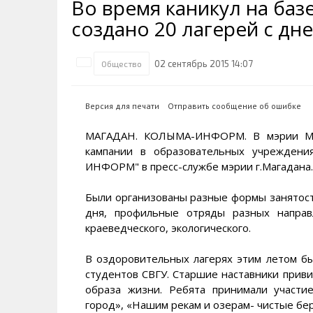
Во время каникул на ба
Транспортная инфраструктура
Губернатор
Инте
Кван
создано 20 лагерей с д
Их надо знать. Галерея славы
Наркоте нет
Песн
Визи
Колымы
Аэропорт Магадан
Хран
Благ
02 сентябрь 2015 14:07
Общество
Достопримечательности
Магадана и области
Полицейских не бить
Онла
Ипот
Туристическик маршруты
Сельское хозяйство
Горн
Версия для печати
Отправить сообщение об ошибке
Аварии ДТП
Алим
МАГАДАН. КОЛЫМА-ИНФОРМ. В мэрии Маг
кампании в образовательных учрежден
ИНФОРМ" в пресс-службе мэрии г.Магадана.
Были организованы разные формы занятост
дня, профильные отряды разных направле
краеведческого, экологического.
В оздоровительных лагерях этим летом бы
студентов СВГУ. Старшие наставники прив
образа жизни. Ребята принимали участи
город», «Нашим рекам и озерам- чистые бер