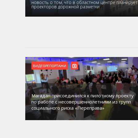
новость о том, что в областном центре планирует
проекторов дорожной разметки
ВИДЕОРЕПОРТАЖИ
Магадан присоединился к пилотному проекту
орию
по работе с несовершеннолетними из групп
социального риска «Переправа»