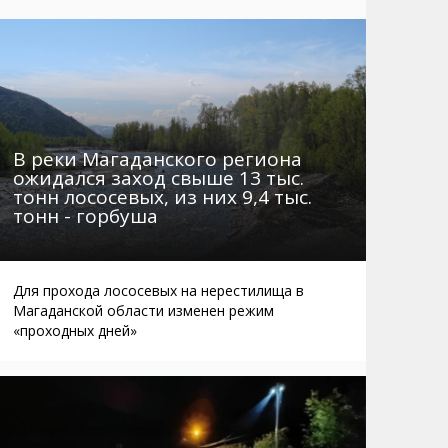
Маршруты. Улицы, остановки
Мошенники
Телефоны
Интернет
Автобусы Магадан – Аэропорт
Жилье
Таблица приливов отливов
Не мусорить
Браконьеры
В реки Магаданского региона
ожидался заход свыше 13 тыс.
тонн лососевых, из них 9,4 тыс.
тонн - горбуша
Для прохода лососевых на нерестилища в
Магаданской области изменен режим
«проходных дней»