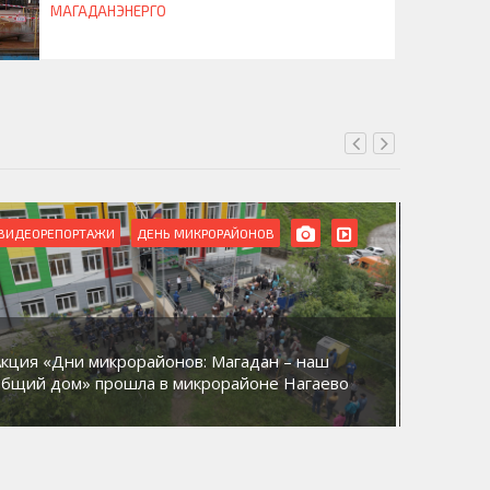
МАГАДАНЭНЕРГО
ВИДЕОРЕПОРТАЖИ
ДЕНЬ МИКРОРАЙОНОВ
ВИДЕОРЕ
Акция «Дни микрорайонов: Магадан – наш
В Магад
общий дом» прошла в микрорайоне Нагаево
домов к