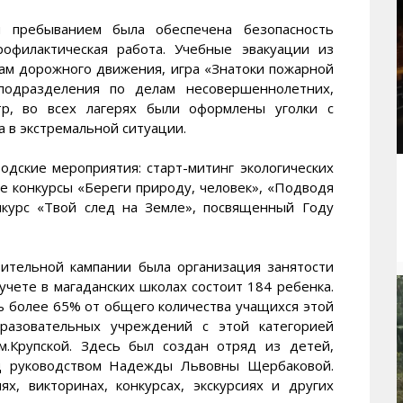
 пребыванием была обеспечена безопасность
офилактическая работа. Учебные эвакуации из
лам дорожного движения, игра «Знатоки пожарной
 подразделения по делам несовершеннолетних,
тр, во всех лагерях были оформлены уголки с
 в экстремальной ситуации.
одские мероприятия: старт-митинг экологических
ие конкурсы «Береги природу, человек», «Подводя
онкурс «Твой след на Земле», посвященный Году
ительной кампании была организация занятости
учете в магаданских школах состоит 184 ребенка.
ь более 65% от общего количества учащихся этой
бразовательных учреждений с этой категорией
.Крупской. Здесь был создан отряд из детей,
од руководством Надежды Львовны Щербаковой.
х, викторинах, конкурсах, экскурсиях и других