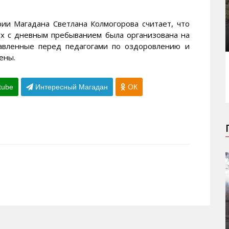
ии Магадана Светлана Колмогорова считает, что
ях с дневным пребыванием была организована на
тавленные перед педагогами по оздоровлению и
ены.
tube
Интересный Магадан
ОК