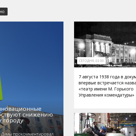
СНО
СЕГОДНЯ, 02:00
7 августа 1938 года в доку
впервые встречается назв
«театр имени М. Горького
Управления комендатуры»
инновационные
обствуют снижению
у городу
й Думы прокомментировал