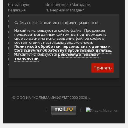
На главную
Интересное в Магадане
Редакция
"Вечерний Магадан"
портала
Городская доска объявлений
О проекте
Реклама
Файлы cookie и политика конфиденциальности.
Реклама на
Главный туристический портал
На сайте используются cookie-файлы. Продолжая
портале
Колымы
пользоваться данным сайтом, вы подтверждаете
Отзывы и
Политика в отношении обработки
свое согласие на использование файлов cookie в
соответствии с настоящим уведомлением,
предложения
персональных данных
Политикой обработки персональных данных
и
Интернет-
Согласие на обработку персональных
Согласием на обработку персональных данных
.
услуги
данных
На сайте используются
рекомендательные
технологии
.
Разработка
сайтов
Принять
© ООО ИА "КОЛЫМА-ИНФОРМ" 2000-2026 г.