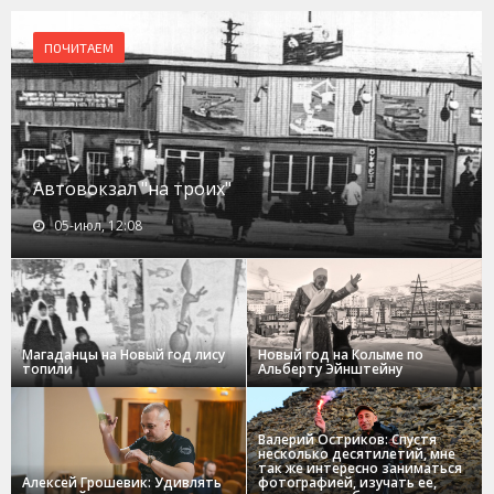
ПОЧИТАЕМ
Автовокзал "на троих"
05-июл, 12:08
Магаданцы на Новый год лису
Новый год на Колыме по
топили
Альберту Эйнштейну
Валерий Остриков: Спустя
несколько десятилетий, мне
так же интересно заниматься
Алексей Грошевик: Удивлять
фотографией, изучать ее,