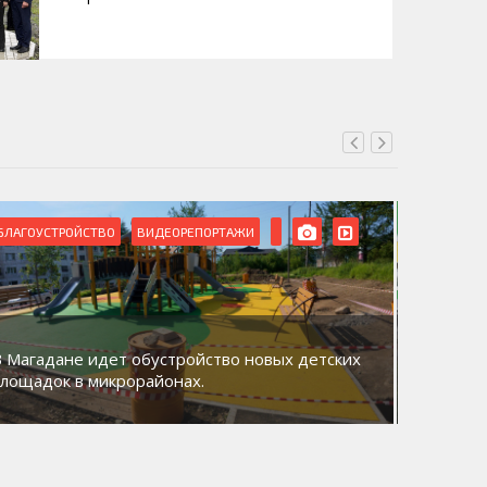
БЛАГОУСТРОЙСТВО
ВИДЕОРЕПОРТАЖИ
ВИДЕОРЕ
В Магадане идет обустройство новых детских
Акция «
площадок в микрорайонах.
общий д