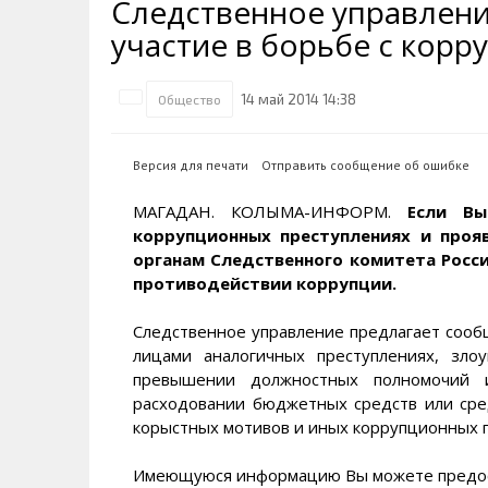
Следственное управлени
Транспортная инфраструктура
Губернатор
Инте
Кван
участие в борьбе с корр
Их надо знать. Галерея славы
Наркоте нет
Песн
Визи
Колымы
Аэропорт Магадан
Хран
Благ
14 май 2014 14:38
Общество
Достопримечательности
Магадана и области
Полицейских не бить
Онла
Ипот
Туристическик маршруты
Сельское хозяйство
Горн
Версия для печати
Отправить сообщение об ошибке
Аварии ДТП
Алим
МАГАДАН. КОЛЫМА-ИНФОРМ.
Если Вы
коррупционных преступлениях и проя
органам Следственного комитета Росс
противодействии коррупции.
Следственное управление предлагает со
лицами аналогичных преступлениях, зл
превышении должностных полномочий и
расходовании бюджетных средств или ср
корыстных мотивов и иных коррупционных п
Имеющуюся информацию Вы можете предост