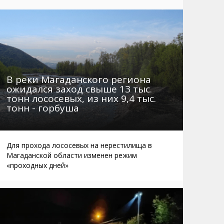
Маршруты. Улицы, остановки
Мошенники
Телефоны
Интернет
Автобусы Магадан – Аэропорт
Жилье
Таблица приливов отливов
Не мусорить
Браконьеры
В реки Магаданского региона
ожидался заход свыше 13 тыс.
тонн лососевых, из них 9,4 тыс.
тонн - горбуша
Для прохода лососевых на нерестилища в
Магаданской области изменен режим
«проходных дней»