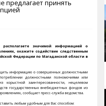
е предлагает принять
рактивная карта
ториум
Кинохроника Магадана
УМВД
упцией
и о Колыме
т
3D районы города
Косторезы Магадана
ители экрана. Заставки
оустройство
Фотоальбом
Профсоюзы
йн вебкамеры в Магадане
ека
Соцподдержка
олыжная школа
Рыбу ловим
енты
Магадан в Instagram
 располагаете значимой информацией о
влениях, окажите содействие следственным
ийской Федерации по Магаданской области в
общить информацию о совершенных должностными
оупотреблении должностными полномочиями или
з корыстной заинтересованности, нецелевом
едств государственных внебюджетных фондов из
роявлениях, сообщает пресс-служба ведомства.
авить любым удобным для Вас способом: