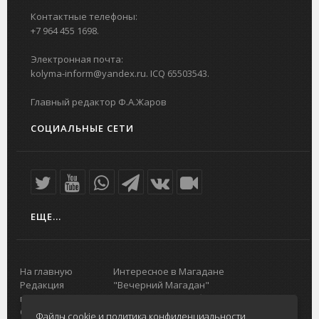
Контактные телефоны:
+7 964 455 1698.
Электронная почта:
kolyma-inform@yandex.ru. ICQ 65503543.
Главный редактор Ф.А.Жаров
СОЦИАЛЬНЫЕ СЕТИ
ЕЩЕ...
На главную
Интересное в Магадане
Редакция
"Вечерний Магадан"
портала
Городская доска объявлений
О проекте
Реклама
Файлы cookie и политика конфиденциальности.