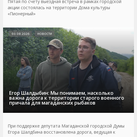
Пятая по счету выездная встреча в рамках городской
акции состоялась на территории Дома культуры
«Пионерный»
03.08.2026
НОВОСТИ
Егор Шалдыбин: Мы понимаем, насколько
важна дорога к территории старого военного
причала для магаданских рыбаков
При поддержке депутата Магаданской городской Думы
Егора Шалдбина восстановлена дорога, ведущая к