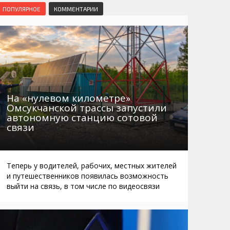
Маршруты. Улицы, остановки
Мошенники
ПОПУЛЯРНОЕ
КОММЕНТАРИИ
Телефоны
Интернет
Автобусы Магадан – Аэропорт
Жилье
Таблица приливов отливов
Не мусорить
Браконьеры
На «нулевом километре»
Омсукчанской трассы запустили
автономную станцию сотовой
связи
Теперь у водителей, рабочих, местных жителей
и путешественников появилась возможность
выйти на связь, в том числе по видеосвязи