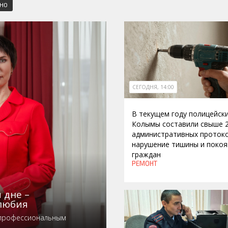
СНО
СЕГОДНЯ, 14:00
В текущем году полицейск
Колымы составили свыше 
административных протоко
нарушение тишины и покоя
граждан
РЕМОНТ
 дне –
любия
 профессиональным