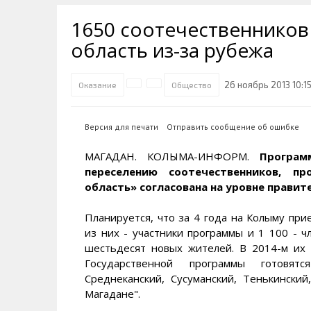
Транспортная инфраструктура
Губернатор
Инте
Кван
1650 соотечественников
Их надо знать. Галерея славы
Наркоте нет
Песн
Визи
Колымы
область из-за рубежа
Аэропорт Магадан
Хран
Благ
Достопримечательности
Магадана и области
Полицейских не бить
Онла
Ипот
26 ноябрь 2013 10:1
Оказание
Общество
Туристическик маршруты
Сельское хозяйство
Горн
Версия для печати
Отправить сообщение об ошибке
Аварии ДТП
Алим
МАГАДАН. КОЛЫМА-ИНФОРМ.
Програм
переселению соотечественников, 
область» согласована на уровне правит
Планируется, что за 4 года на Колыму пр
из них - участники программы и 1 100 - ч
шестьдесят новых жителей. В 2014-м их 
Государственной программы готовятся
Среднеканский, Сусуманский, Тенькински
Магадане".