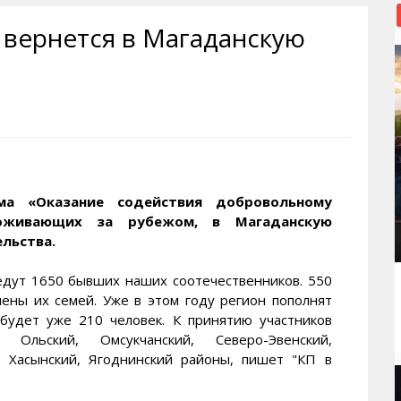
рактивная карта
ториум
Кинохроника Магадана
УМВД
 вернется в Магаданскую
и о Колыме
т
3D районы города
Косторезы Магадана
ители экрана. Заставки
оустройство
Фотоальбом
Профсоюзы
йн вебкамеры в Магадане
ека
Соцподдержка
5
олыжная школа
Рыбу ловим
енты
Магадан в Instagram
ма «Оказание содействия добровольному
проживающих за рубежом, в Магаданскую
ельства.
иедут 1650 бывших наших соотечественников. 550
лены их семей. Уже в этом году регион пополнят
будет уже 210 человек. К принятию участников
 Ольский, Омсукчанский, Северо-Эвенский,
й, Хасынский, Ягоднинский районы, пишет "КП в