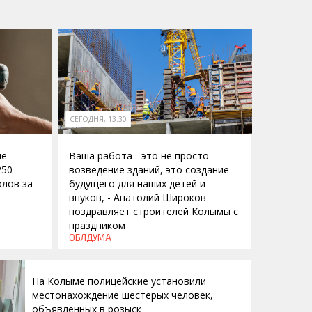
СЕГОДНЯ, 13:30
ие
Ваша работа - это не просто
250
возведение зданий, это создание
лов за
будущего для наших детей и
внуков, - Анатолий Широков
поздравляет строителей Колымы с
праздником
ОБЛДУМА
На Колыме полицейские установили
местонахождение шестерых человек,
объявленных в розыск