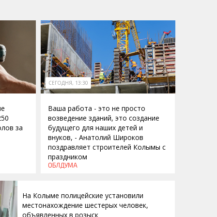
СЕГОДНЯ, 13:30
ие
Ваша работа - это не просто
250
возведение зданий, это создание
лов за
будущего для наших детей и
внуков, - Анатолий Широков
поздравляет строителей Колымы с
праздником
ОБЛДУМА
На Колыме полицейские установили
местонахождение шестерых человек,
объявленных в розыск