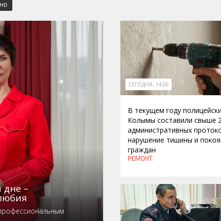
СНО
СЕГОДНЯ, 14:00
В текущем году полицейск
Колымы составили свыше 
административных протоко
нарушение тишины и покоя
граждан
РЕМОНТ
 дне –
любия
 профессиональным