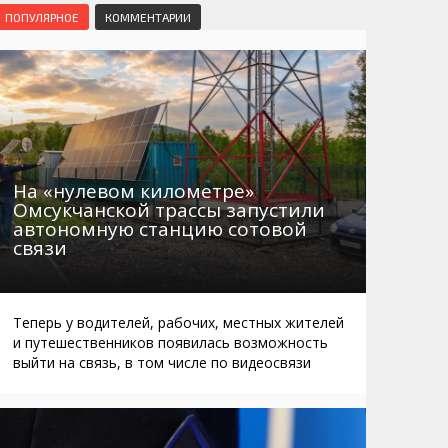
Маршруты. Улицы, остановки
Мошенники
ПОПУЛЯРНОЕ
КОММЕНТАРИИ
Телефоны
Интернет
Автобусы Магадан – Аэропорт
Жилье
Таблица приливов отливов
Не мусорить
Браконьеры
На «нулевом километре»
Омсукчанской трассы запустили
автономную станцию сотовой
связи
Теперь у водителей, рабочих, местных жителей
и путешественников появилась возможность
выйти на связь, в том числе по видеосвязи