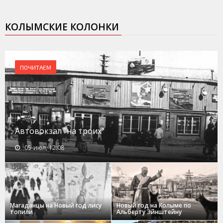
КОЛЫМСКИЕ КОЛОНКИ
ПОЧИТАЕМ
Автовокзал "на троих"
05-июл, 12:08
Магаданцы на Новый год лису
Новый год на Колыме по
топили
Альберту Эйнштейну