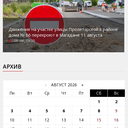
Движение на участке улицы Пролетарской в районе
дома № 66 перекроют в Магадане 11 августа
05-авг, 09:39
АРХИВ
«
АВГУСТ 2026 »
Пн
Вт
Ср
Чт
Пт
Сб
Вс
1
2
3
4
5
6
7
8
9
10
11
12
13
14
15
16