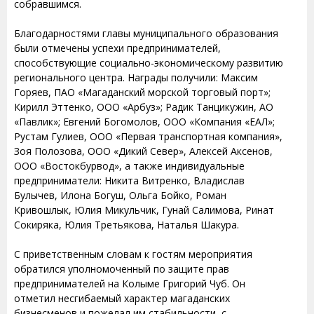
собравшимся.
Благодарностями главы муниципального образования
были отмечены успехи предпринимателей,
способствующие социально-экономическому развитию
регионального центра. Награды получили: Максим
Горяев, ПАО «Магаданский морской торговый порт»;
Кирилл Эттенко, ООО «Арбуз»; Радик Танцикужин, АО
«Павлик»; Евгений Богомолов, ООО «Компания «ЕАЛ»;
Рустам Гулиев, ООО «Первая транспортная компания»,
Зоя Полозова, ООО «Дикий Север», Алексей Аксенов,
ООО «Востокбурвод», а также индивидуальные
предприниматели: Никита Витренко, Владислав
Булычев, Илона Богуш, Ольга Бойко, Роман
Кривошлык, Юлия Микульчик, Гунай Салимова, Ринат
Сокиряка, Юлия Третьякова, Наталья Шакура.
С приветственным словам к гостям мероприятия
обратился уполномоченный по защите прав
предпринимателей на Колыме Григорий Чуб. Он
отметил несгибаемый характер магаданских
бизнесменов и пожелал им стабильности, с