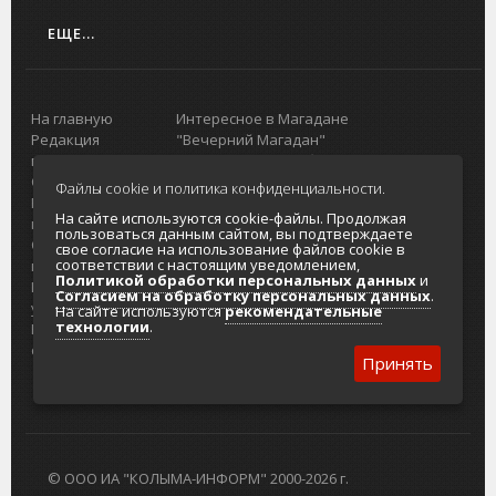
ЕЩЕ...
На главную
Интересное в Магадане
Редакция
"Вечерний Магадан"
портала
Городская доска объявлений
О проекте
Реклама
Файлы cookie и политика конфиденциальности.
Реклама на
Главный туристический портал
На сайте используются cookie-файлы. Продолжая
портале
Колымы
пользоваться данным сайтом, вы подтверждаете
Отзывы и
Политика в отношении обработки
свое согласие на использование файлов cookie в
соответствии с настоящим уведомлением,
предложения
персональных данных
Политикой обработки персональных данных
и
Интернет-
Согласие на обработку персональных
Согласием на обработку персональных данных
.
услуги
данных
На сайте используются
рекомендательные
технологии
.
Разработка
сайтов
Принять
© ООО ИА "КОЛЫМА-ИНФОРМ" 2000-2026 г.