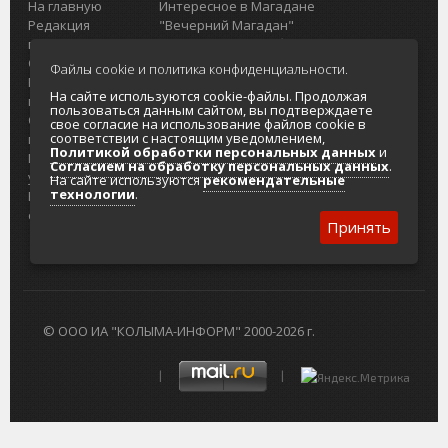
На главную
Интересное в Магадане
Редакция
"Вечерний Магадан"
портала
Городская доска объявлений
О проекте
Реклама
Файлы cookie и политика конфиденциальности.
Реклама на
Главный туристический портал
На сайте используются cookie-файлы. Продолжая
портале
Колымы
пользоваться данным сайтом, вы подтверждаете
Отзывы и
Политика в отношении обработки
свое согласие на использование файлов cookie в
соответствии с настоящим уведомлением,
предложения
персональных данных
Политикой обработки персональных данных
и
Интернет-
Согласие на обработку персональных
Согласием на обработку персональных данных
.
услуги
данных
На сайте используются
рекомендательные
технологии
.
Разработка
сайтов
Принять
© ООО ИА "КОЛЫМА-ИНФОРМ" 2000-2026 г.