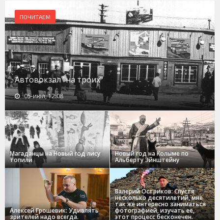
ПОЧИТАЕМ
Автовокзал "на троих"
05-июл, 12:08
Магаданцы на Новый год лису
Новый год на Колыме по
топили
Альберту Эйнштейну
Валерий Остриков: Спустя
несколько десятилетий, мне
так же интересно заниматься
Алексей Грошевик: Удивлять
фотографией, изучать ее,
зрителей надо всегда.
этот процесс бесконечен.