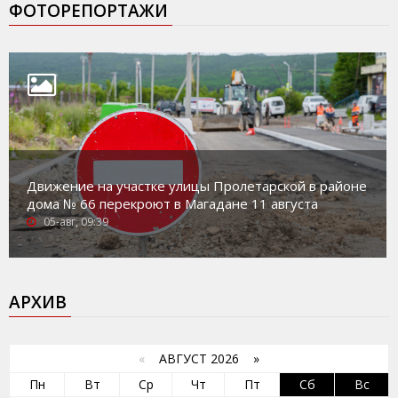
ФОТОРЕПОРТАЖИ
Движение на участке улицы Пролетарской в районе
дома № 66 перекроют в Магадане 11 августа
05-авг, 09:39
АРХИВ
«
АВГУСТ 2026 »
Пн
Вт
Ср
Чт
Пт
Сб
Вс