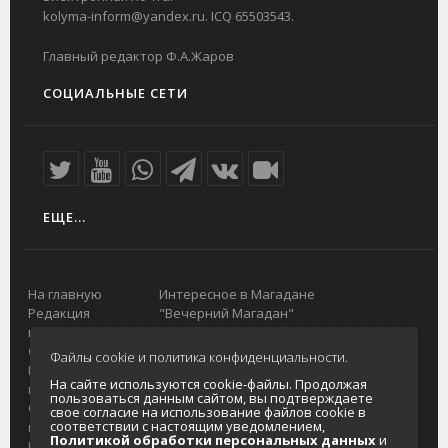
kolyma-inform@yandex.ru. ICQ 65503543.
Главный редактор Ф.А.Жаров
СОЦИАЛЬНЫЕ СЕТИ
ЕЩЕ...
На главную
Интересное в Магадане
Редакция
"Вечерний Магадан"
портала
Городская доска объявлений
О проекте
Реклама
Файлы cookie и политика конфиденциальности.
Реклама на
Главный туристический портал
На сайте используются cookie-файлы. Продолжая
портале
Колымы
пользоваться данным сайтом, вы подтверждаете
Отзывы и
Политика в отношении обработки
свое согласие на использование файлов cookie в
соответствии с настоящим уведомлением,
предложения
персональных данных
Политикой обработки персональных данных
и
Интернет-
Согласие на обработку персональных