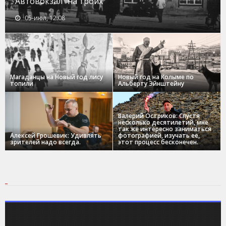
Автовокзал "на троих"
05-июл, 12:08
Магаданцы на Новый год лису
Новый год на Колыме по
топили
Альберту Эйнштейну
Валерий Остриков: Спустя
несколько десятилетий, мне
так же интересно заниматься
Алексей Грошевик: Удивлять
фотографией, изучать ее,
зрителей надо всегда.
этот процесс бесконечен.