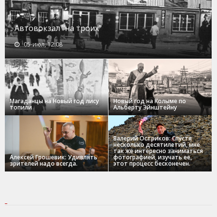
Автовокзал "на троих"
05-июл, 12:08
Магаданцы на Новый год лису
Новый год на Колыме по
топили
Альберту Эйнштейну
Валерий Остриков: Спустя
несколько десятилетий, мне
так же интересно заниматься
Алексей Грошевик: Удивлять
фотографией, изучать ее,
зрителей надо всегда.
этот процесс бесконечен.