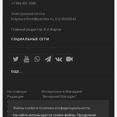
+7 964 455 1698.
Электронная почта:
kolyma-inform@yandex.ru. ICQ 65503543.
Главный редактор Ф.А.Жаров
СОЦИАЛЬНЫЕ СЕТИ
ЕЩЕ...
На главную
Интересное в Магадане
Редакция
"Вечерний Магадан"
портала
Городская доска объявлений
О проекте
Реклама
Файлы cookie и политика конфиденциальности.
Реклама на
Главный туристический портал
На сайте используются cookie-файлы. Продолжая
портале
Колымы