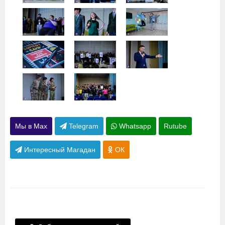
Мы в Max
Telegram
Whatsapp
Rutube
Интересный Магадан
ОК