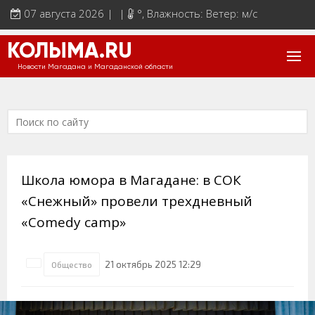
07 августа 2026 | |
°
, Влажность: Ветер: м/с
КОЛЫМА.RU
Новости Магадана и Магаданской области
Школа юмора в Магадане: в СОК
«Снежный» провели трехдневный
«Comedy camp»
21 октябрь 2025 12:29
Общество