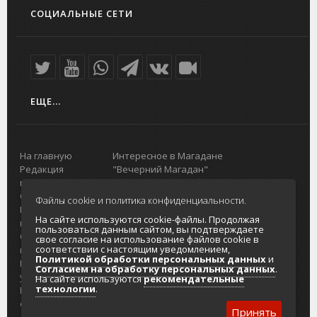
СОЦИАЛЬНЫЕ СЕТИ
ЕЩЕ...
На главную
Интересное в Магадане
Редакция
"Вечерний Магадан"
портала
Городская доска объявлений
О проекте
Реклама
Файлы cookie и политика конфиденциальности.
Реклама на
Главный туристический портал
На сайте используются cookie-файлы. Продолжая
портале
Колымы
пользоваться данным сайтом, вы подтверждаете
Отзывы и
Политика в отношении обработки
свое согласие на использование файлов cookie в
соответствии с настоящим уведомлением,
предложения
персональных данных
Политикой обработки персональных данных
и
Интернет-
Согласие на обработку персональных
Согласием на обработку персональных данных
.
услуги
данных
На сайте используются
рекомендательные
технологии
.
Разработка
сайтов
Принять