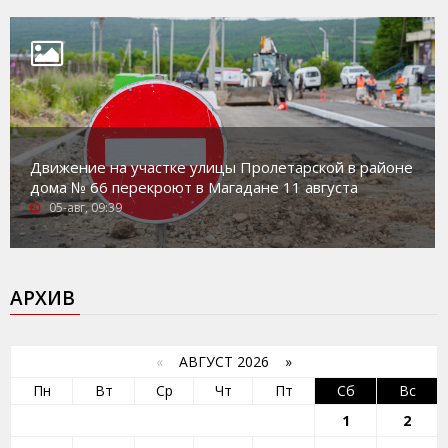
Движение на участке улицы Пролетарской в районе
дома № 66 перекроют в Магадане 11 августа
05-авг, 09:39
АРХИВ
«
АВГУСТ 2026 »
Пн
Вт
Ср
Чт
Пт
Сб
Вс
1
2