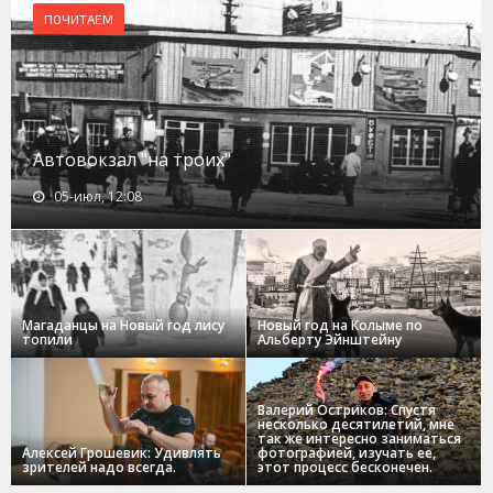
ПОЧИТАЕМ
Автовокзал "на троих"
05-июл, 12:08
Магаданцы на Новый год лису
Новый год на Колыме по
топили
Альберту Эйнштейну
Валерий Остриков: Спустя
несколько десятилетий, мне
так же интересно заниматься
Алексей Грошевик: Удивлять
фотографией, изучать ее,
зрителей надо всегда.
этот процесс бесконечен.