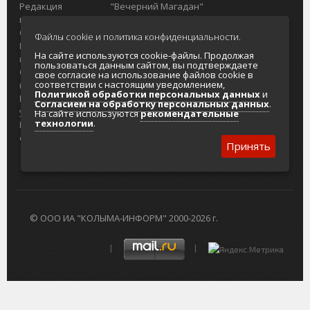
Редакция
"Вечерний Магадан"
портала
Городская доска объявлений
О проекте
Реклама
Файлы cookie и политика конфиденциальности.
Реклама на
Главный туристический портал
На сайте используются cookie-файлы. Продолжая
портале
Колымы
пользоваться данным сайтом, вы подтверждаете
Отзывы и
Политика в отношении обработки
свое согласие на использование файлов cookie в
соответствии с настоящим уведомлением,
предложения
персональных данных
Политикой обработки персональных данных
и
Интернет-
Согласие на обработку персональных
Согласием на обработку персональных данных
.
услуги
данных
На сайте используются
рекомендательные
технологии
.
Разработка
сайтов
Принять
© ООО ИА "КОЛЫМА-ИНФОРМ" 2000-2026 г.