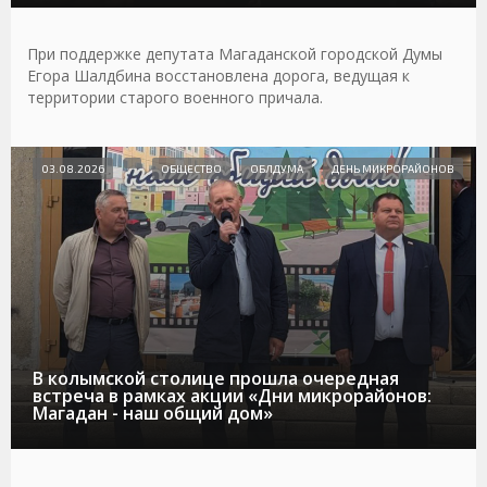
При поддержке депутата Магаданской городской Думы
Егора Шалдбина восстановлена дорога, ведущая к
территории старого военного причала.
03.08.2026
ОБЩЕСТВО
ОБЛДУМА
ДЕНЬ МИКРОРАЙОНОВ
В колымской столице прошла очередная
встреча в рамках акции «Дни микрорайонов:
Магадан - наш общий дом»