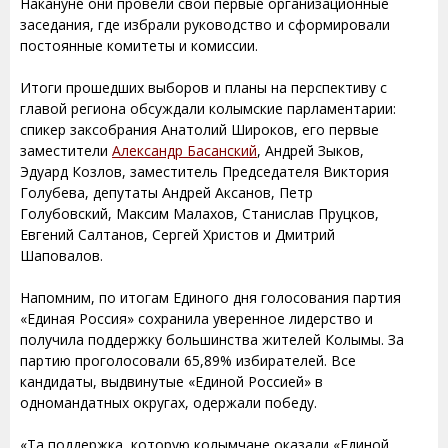
Накануне они провели свои первые организационные
заседания, где избрали руководство и сформировали
постоянные комитеты и комиссии.
Итоги прошедших выборов и планы на перспективу с
главой региона обсуждали колымские парламентарии:
спикер заксобрания Анатолий Широков, его первые
заместители
Александр Басанский
, Андрей Зыков,
Эдуард Козлов, заместитель Председателя Виктория
Голубева, депутаты Андрей Аксанов, Петр
Голубовский, Максим Малахов, Станислав Пруцков,
Евгений Салтанов, Сергей Христов и Дмитрий
Шаповалов.
Напомним, по итогам Единого дня голосования партия
«Единая Россия» сохранила уверенное лидерство и
получила поддержку большинства жителей Колымы. За
партию проголосовали 65,89% избирателей. Все
кандидаты, выдвинутые «Единой Россией» в
одномандатных округах, одержали победу.
«Та поддержка, которую колымчане оказали «Единой