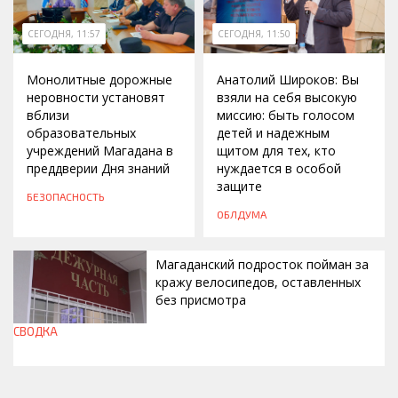
СЕГОДНЯ, 11:57
СЕГОДНЯ, 11:50
Монолитные дорожные
Анатолий Широков: Вы
неровности установят
взяли на себя высокую
вблизи
миссию: быть голосом
образовательных
детей и надежным
учреждений Магадана в
щитом для тех, кто
преддверии Дня знаний
нуждается в особой
защите
БЕЗОПАСНОСТЬ
ОБЛДУМА
Магаданский подросток пойман за
кражу велосипедов, оставленных
без присмотра
СВОДКА
СЕГОДНЯ, 11:42