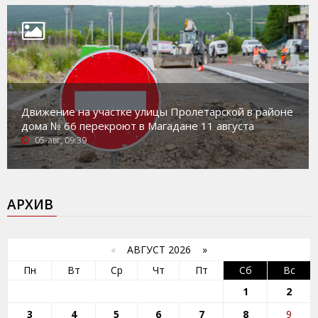
Движение на участке улицы Пролетарской в районе
дома № 66 перекроют в Магадане 11 августа
05-авг, 09:39
АРХИВ
«
АВГУСТ 2026 »
Пн
Вт
Ср
Чт
Пт
Сб
Вс
1
2
3
4
5
6
7
8
9