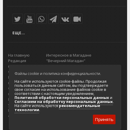
ЕЩЕ...
На главную
Интересное в Магадане
Редакция
"Вечерний Магадан"
портала
Городская доска объявлений
О проекте
Реклама
Файлы cookie и политика конфиденциальности.
Реклама на
Главный туристический портал
На сайте используются cookie-файлы. Продолжая
портале
Колымы
пользоваться данным сайтом, вы подтверждаете
Отзывы и
Политика в отношении обработки
свое согласие на использование файлов cookie в
соответствии с настоящим уведомлением,
предложения
персональных данных
Политикой обработки персональных данных
и
Интернет-
Согласие на обработку персональных
Согласием на обработку персональных данных
.
услуги
данных
На сайте используются
рекомендательные
технологии
.
Разработка
сайтов
Принять