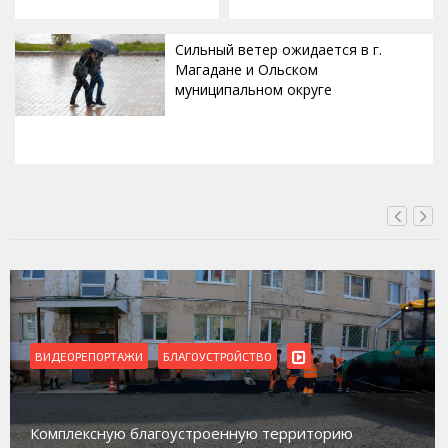
Сильный ветер ожидается в г.
Магадане и Ольском
муниципальном округе
ВЧЕРА, 20:00
ВО
ВИДЕОРЕПОРТАЖИ
Магадан присоединился к пилотно
 территорию
работе с несовершеннолетними и