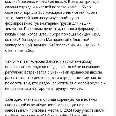
миссией посещали ольскую школу. Всего за три года
силами отряда и жителей поселка Армань было
сплетено порядка 200 маскировочных сетей. Кроме
того, Алексей Заикин курирует работу по
формированию гуманитарных грузов для наших
земляков. По словам депутата, посылки формируют
каждый раз, когда Штаб сбора помощи бойцам СВО,
который базируется в Магаданской областной
универсальной научной библиотеке им. А.С. Пушкина,
объявляет сбор.
Как отмечает Алексей Заикин, патриотическому
воспитанию молодежи он уделяет особое внимание:
регулярно встречается с учениками арманской школы,
рассказывает о деятельности отряда - почему важно
помогать тем, кто рядом, заботиться о малой родине и
не оставаться в стороне в трудную минуту.
Ежегодно активисты отряда соревнуются в военно-
спортивной игре «Будущее России», где не раз
завоевывали призовые места. В 2024 году участвовали
в областном слете «СВОи сети 49». Масштабное