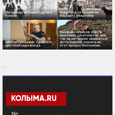
Магаданцы на Новый год лису
Новый год на Колыме по
топили
Альберту Эйнштейну
Валерий Остриков: Спустя
несколько десятилетий, мне
так же интересно заниматься
Алексей Грошевик: Удивлять
фотографией, изучать ее,
зрителей надо всегда.
этот процесс бесконечен.
КОЛЫМА.RU
16+