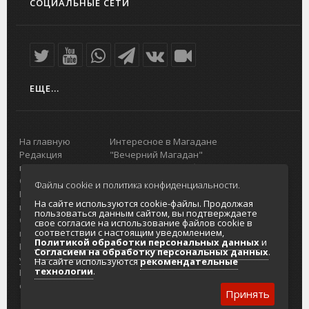
СОЦИАЛЬНЫЕ СЕТИ
ЕЩЕ...
На главную
Интересное в Магадане
Редакция
"Вечерний Магадан"
портала
Городская доска объявлений
О проекте
Реклама
Файлы cookie и политика конфиденциальности.
Реклама на
Главный туристический портал
На сайте используются cookie-файлы. Продолжая
портале
Колымы
пользоваться данным сайтом, вы подтверждаете
Отзывы и
Политика в отношении обработки
свое согласие на использование файлов cookie в
соответствии с настоящим уведомлением,
предложения
персональных данных
Политикой обработки персональных данных
и
Интернет-
Согласие на обработку персональных
Согласием на обработку персональных данных
.
услуги
данных
На сайте используются
рекомендательные
технологии
.
Разработка
сайтов
Принять