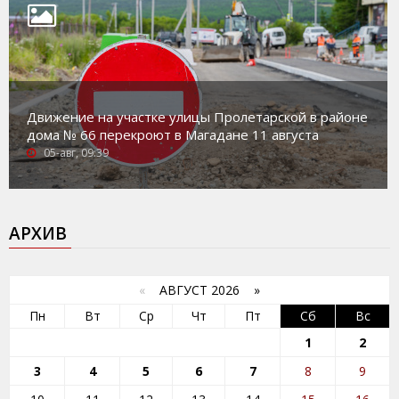
Движение на участке улицы Пролетарской в районе
дома № 66 перекроют в Магадане 11 августа
05-авг, 09:39
АРХИВ
«
АВГУСТ 2026 »
Пн
Вт
Ср
Чт
Пт
Сб
Вс
1
2
3
4
5
6
7
8
9