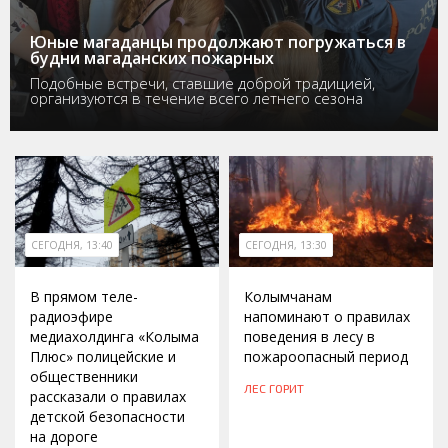
Юные магаданцы продолжают погружаться в
будни магаданских пожарных
Подобные встречи, ставшие доброй традицией,
организуются в течение всего летнего сезона
СЕГОДНЯ, 13:40
СЕГОДНЯ, 13:30
В прямом теле-
Колымчанам
радиоэфире
напоминают о правилах
медиахолдинга «Колыма
поведения в лесу в
Плюс» полицейские и
пожароопасный период
общественники
ЛЕС ГОРИТ
рассказали о правилах
детской безопасности
на дороге