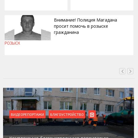
Внимание! Полиция Магадана
просит помочь в розыске
гражданина
РОЗЫСК
СЕГОДНЯ, 12:37
ЕОРЕПОРТАЖИ
БЛАГОУСТРОЙСТВО
ВИДЕО
Магада