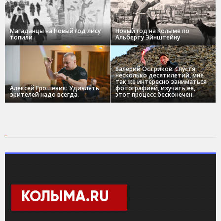
Магаданцы на Новый год лису
Новый год на Колыме по
топили
Альберту Эйнштейну
Валерий Остриков: Спустя
несколько десятилетий, мне
так же интересно заниматься
Алексей Грошевик: Удивлять
фотографией, изучать ее,
зрителей надо всегда.
этот процесс бесконечен.
КОЛЫМА.RU