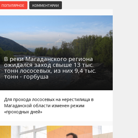
Маршруты. Улицы, остановки
Мошенники
ПОПУЛЯРНОЕ
КОММЕНТАРИИ
Телефоны
Интернет
Автобусы Магадан – Аэропорт
Жилье
Таблица приливов отливов
Не мусорить
Браконьеры
В реки Магаданского региона
ожидался заход свыше 13 тыс.
тонн лососевых, из них 9,4 тыс.
тонн - горбуша
Для прохода лососевых на нерестилища в
Магаданской области изменен режим
«проходных дней»