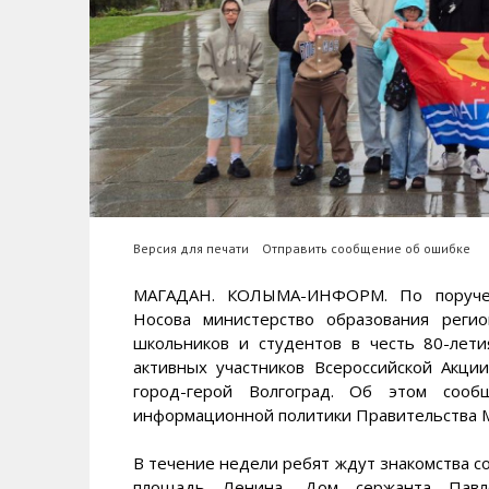
Версия для печати
Отправить сообщение об ошибке
МАГАДАН. КОЛЫМА-ИНФОРМ. По поручени
Носова министерство образования реги
школьников и студентов в честь 80-лет
активных участников Всероссийской Акци
город-герой Волгоград. Об этом со
информационной политики Правительства М
В течение недели ребят ждут знакомства со
площадь Ленина, Дом сержанта Павлов