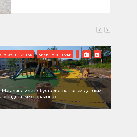
БЛАГОУСТРОЙСТВО
ВИДЕОРЕПОРТАЖИ
ВИДЕОРЕ
В Магадане идет обустройство новых детских
Акция «
площадок в микрорайонах.
общий д