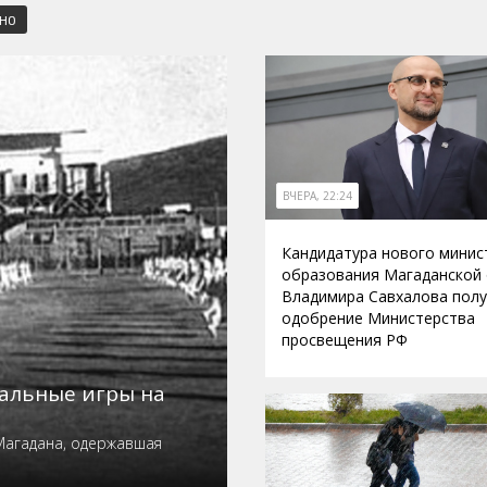
СНО
ВЧЕРА, 22:24
Кандидатура нового минис
образования Магаданской
Владимира Савхалова пол
одобрение Министерства
просвещения РФ
нальные игры на
Магадана, одержавшая