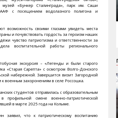
, музей «Бункер Сталинграда», парк им. Саши
СААФ с посещением водолазного полигона и
ют возможность своими глазами увидеть места
страны и почувствовать гордость за героизм наших
дёжи чувство патриотизма и ответственности за
ела воспитательной работы регионального
тобусная экскурсия – «Легенды и были старого
ка «Старая Сарепта» с осмотром Волго-Донского
льской набережной. Завершится визит Загородной
и к военным захоронениям в селе Россошка.
данских студентов отправилась с образовательным
 профильной смене военно-патриотической
вшей в марте 2025 года на Колыме.
 заявил, что к патриотическому воспитанию