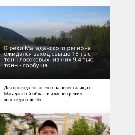
Маршруты. Улицы, остановки
Мошенники
Телефоны
Интернет
Автобусы Магадан – Аэропорт
Жилье
Таблица приливов отливов
Не мусорить
Браконьеры
В реки Магаданского региона
ожидался заход свыше 13 тыс.
тонн лососевых, из них 9,4 тыс.
тонн - горбуша
Для прохода лососевых на нерестилища в
Магаданской области изменен режим
«проходных дней»