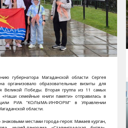
ю губернатора Магаданской области Сергея
она организовало образовательные визиты для
ия Великой Победы. Вторая группа из 11 самых
и «Наши семейные книги памяти» отправилась в
общили РИА "КОЛЫМА-ИНФОРМ" в Управлении
агаданской области.
 знаковыми местами города-героя: Мамаев курган,
а, музей-панорама «Сталинградская битва»,