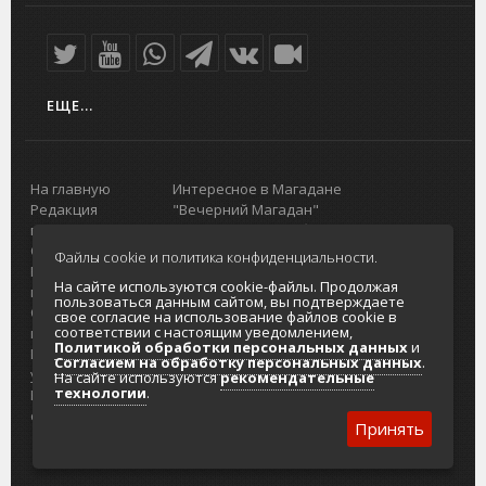
ЕЩЕ...
На главную
Интересное в Магадане
Редакция
"Вечерний Магадан"
портала
Городская доска объявлений
О проекте
Реклама
Файлы cookie и политика конфиденциальности.
Реклама на
Главный туристический портал
На сайте используются cookie-файлы. Продолжая
портале
Колымы
пользоваться данным сайтом, вы подтверждаете
Отзывы и
Политика в отношении обработки
свое согласие на использование файлов cookie в
соответствии с настоящим уведомлением,
предложения
персональных данных
Политикой обработки персональных данных
и
Интернет-
Согласие на обработку персональных
Согласием на обработку персональных данных
.
услуги
данных
На сайте используются
рекомендательные
технологии
.
Разработка
сайтов
Принять