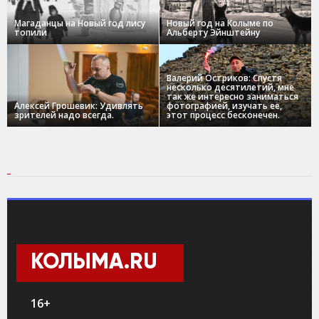
Магаданцы на Новый год лису
Новый год на Колыме по
топили
Альберту Эйнштейну
Валерий Остриков: Спустя
несколько десятилетий, мне
так же интересно заниматься
Алексей Грошевик: Удивлять
фотографией, изучать ее,
зрителей надо всегда.
этот процесс бесконечен.
КОЛЫМА.RU
16+