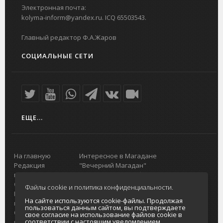
Электронная почта:
kolyma-inform@yandex.ru. ICQ 65503543.
Главный редактор Ф.А.Жаров
СОЦИАЛЬНЫЕ СЕТИ
ЕЩЕ...
На главную
Интересное в Магадане
Редакция
"Вечерний Магадан"
портала
Городская доска объявлений
О проекте
Реклама
Файлы cookie и политика конфиденциальности.
Реклама на
Главный туристический портал
На сайте используются cookie-файлы. Продолжая
портале
Колымы
пользоваться данным сайтом, вы подтверждаете
Отзывы и
Политика в отношении обработки
свое согласие на использование файлов cookie в
соответствии с настоящим уведомлением,
предложения
персональных данных