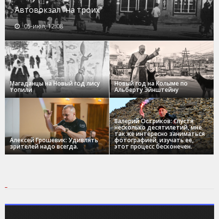
Автовокзал "на троих"
05-июл, 12:08
Магаданцы на Новый год лису
Новый год на Колыме по
топили
Альберту Эйнштейну
Валерий Остриков: Спустя
несколько десятилетий, мне
так же интересно заниматься
Алексей Грошевик: Удивлять
фотографией, изучать ее,
зрителей надо всегда.
этот процесс бесконечен.