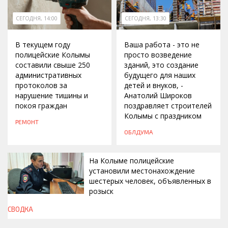
СЕГОДНЯ, 14:00
СЕГОДНЯ, 13:30
В текущем году
Ваша работа - это не
полицейские Колымы
просто возведение
составили свыше 250
зданий, это создание
административных
будущего для наших
протоколов за
детей и внуков, -
нарушение тишины и
Анатолий Широков
покоя граждан
поздравляет строителей
Колымы с праздником
РЕМОНТ
ОБЛДУМА
На Колыме полицейские
установили местонахождение
шестерых человек, объявленных в
розыск
СВОДКА
СЕГОДНЯ, 13:00