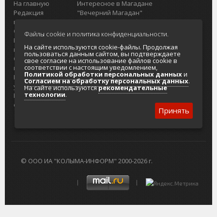
На главную
Интересное в Магадане
Редакция
"Вечерний Магадан"
портала
Городская доска объявлений
О проекте
Реклама
Файлы cookie и политика конфиденциальности.
Реклама на
Главный туристический портал
На сайте используются cookie-файлы. Продолжая
портале
Колымы
пользоваться данным сайтом, вы подтверждаете
Отзывы и
Политика в отношении обработки
свое согласие на использование файлов cookie в
соответствии с настоящим уведомлением,
предложения
персональных данных
Политикой обработки персональных данных
и
Интернет-
Согласие на обработку персональных
Согласием на обработку персональных данных
.
услуги
данных
На сайте используются
рекомендательные
технологии
.
Разработка
сайтов
Принять
© ООО ИА "КОЛЫМА-ИНФОРМ" 2000-2026 г.