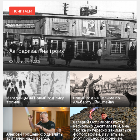
ПОЧИТАЕМ
Автовокзал "на троих"
05-июл, 12:08
Магаданцы на Новый год лису
Новый год на Колыме по
топили
Альберту Эйнштейну
Валерий Остриков: Спустя
несколько десятилетий, мне
так же интересно заниматься
Алексей Грошевик: Удивлять
фотографией, изучать ее,
зрителей надо всегда.
этот процесс бесконечен.