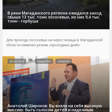
В реки Магаданского региона ожидался заход
свыше 13 тыс. тонн лососевых, из них 9,4 тыс.
тонн - горбуша
Для прохода лососевых на нерестилища в Магаданской
области изменен режим «проходных дней»
06.08.2026
ОБЩЕСТВО
ОБЛДУМА
Анатолий Широков: Вы взяли на себя высокую
миссию: быть голосом детей и надежным