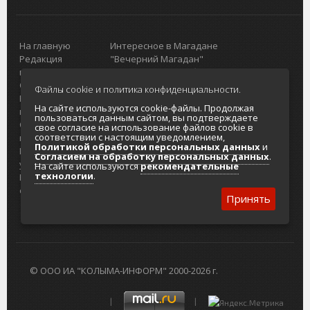
На главную
Интересное в Магадане
Редакция
"Вечерний Магадан"
портала
Городская доска объявлений
О проекте
Реклама
Файлы cookie и политика конфиденциальности.
Реклама на
Главный туристический портал
На сайте используются cookie-файлы. Продолжая
портале
Колымы
пользоваться данным сайтом, вы подтверждаете
Отзывы и
Политика в отношении обработки
свое согласие на использование файлов cookie в
соответствии с настоящим уведомлением,
предложения
персональных данных
Политикой обработки персональных данных
и
Интернет-
Согласие на обработку персональных
Согласием на обработку персональных данных
.
услуги
данных
На сайте используются
рекомендательные
технологии
.
Разработка
сайтов
Принять
© ООО ИА "КОЛЫМА-ИНФОРМ" 2000-2026 г.