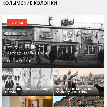
КОЛЫМСКИЕ КОЛОНКИ
ПОЧИТАЕМ
Автовокзал "на троих"
05-июл, 12:08
Магаданцы на Новый год лису
Новый год на Колыме по
топили
Альберту Эйнштейну