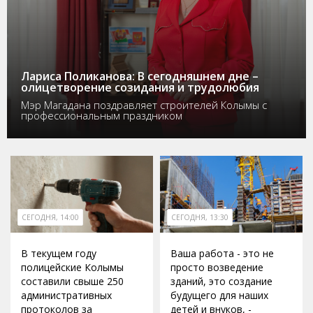
Лариса Поликанова: В сегодняшнем дне –
олицетворение созидания и трудолюбия
Мэр Магадана поздравляет строителей Колымы с
профессиональным праздником
СЕГОДНЯ, 14:00
СЕГОДНЯ, 13:30
В текущем году
Ваша работа - это не
полицейские Колымы
просто возведение
составили свыше 250
зданий, это создание
административных
будущего для наших
протоколов за
детей и внуков, -