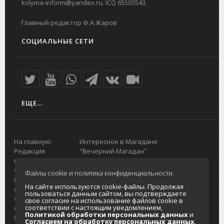
kolyma-inform@yandex.ru. ICQ 65503543.
Главный редактор Ф.А.Жаров
СОЦИАЛЬНЫЕ СЕТИ
ЕЩЕ...
На главную
Интересное в Магадане
Редакция
"Вечерний Магадан"
портала
Городская доска объявлений
О проекте
Реклама
Файлы cookie и политика конфиденциальности.
Реклама на
Главный туристический портал
На сайте используются cookie-файлы. Продолжая
портале
Колымы
пользоваться данным сайтом, вы подтверждаете
Отзывы и
Политика в отношении обработки
свое согласие на использование файлов cookie в
соответствии с настоящим уведомлением,
предложения
персональных данных
Политикой обработки персональных данных
и
Интернет-
Согласие на обработку персональных
Согласием на обработку персональных данных
.