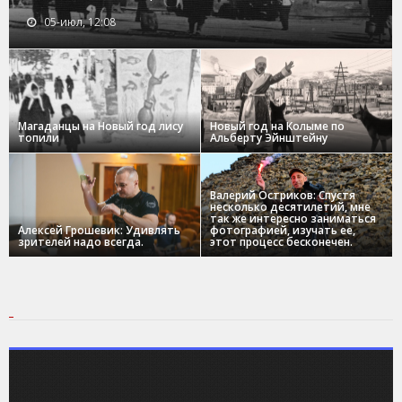
05-июл, 12:08
Магаданцы на Новый год лису
Новый год на Колыме по
топили
Альберту Эйнштейну
Валерий Остриков: Спустя
несколько десятилетий, мне
так же интересно заниматься
Алексей Грошевик: Удивлять
фотографией, изучать ее,
зрителей надо всегда.
этот процесс бесконечен.