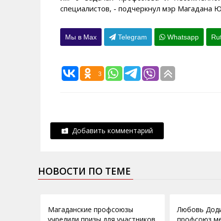
специалистов, - подчеркнул мэр Магадана 
Мы в Max
Telegram
Whatsapp
Ru
3
Добавить комментарий
НОВОСТИ ПО ТЕМЕ
07.02.2013
09.11.2012
Магаданские профсоюзы
Любовь Доди
учредили призы для участников
профсоюз м