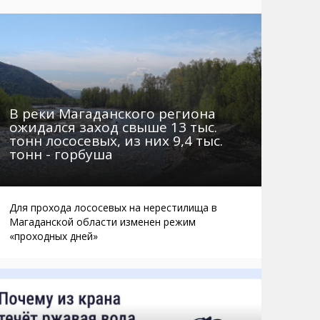
Маршруты. Улицы, остановки
Мошенники
Телефоны
Интернет
Автобусы Магадан – Аэропорт
Жилье
Таблица приливов отливов
Не мусорить
Браконьеры
В реки Магаданского региона
ожидался заход свыше 13 тыс.
тонн лососевых, из них 9,4 тыс.
тонн - горбуша
Для прохода лососевых на нерестилища в
Магаданской области изменен режим
«проходных дней»