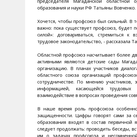
председателя Магаданской областной о
образования и науки РФ Татьяны Вовченко.
Хочется, чтобы профсоюз был сильный. В т
важно: пока существует профсоюз, будет п
силой»: договариваться, стремиться к 
трудовое законодательство, - рассказала Т
Областной профсоюз насчитывает более дв
активными являются детские сады Мага
организацию. В планах участников диало
областного союза организаций профсоюз
сотрудничестве. По мнению участников, 
информацией, касающейся трудовых
взаимодействие в вопросах проведения сов
В наше время роль профсоюза особенно
защищенности. Цифры говорят сами за с
образования входят в состав первичной я
следует продолжать: проводить беседы, вс
им о задачах профсоюза и несомненной