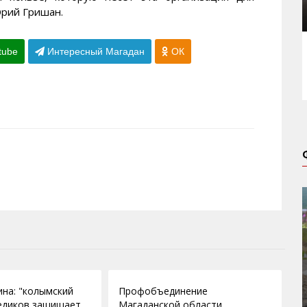
Юрий Гришан.
tube
Интересный Магадан
ОК
23.10.2012
на: "колымский
Профобъединение
едиков защищает
Магаданской области