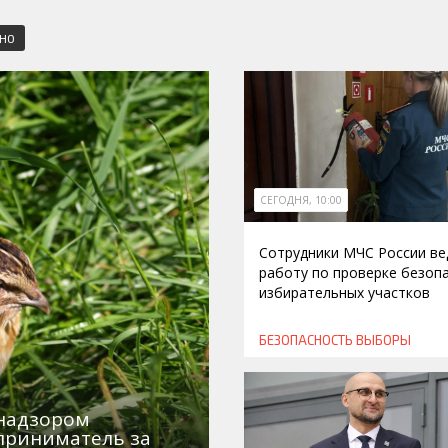
СНО
СЕГОДНЯ, 10:00
Сотрудники МЧС России ве
работу по проверке безоп
избирательных участков
БЕЗОПАСНОСТЬ
ВЫБОРЫ
знадзором
приниматель за