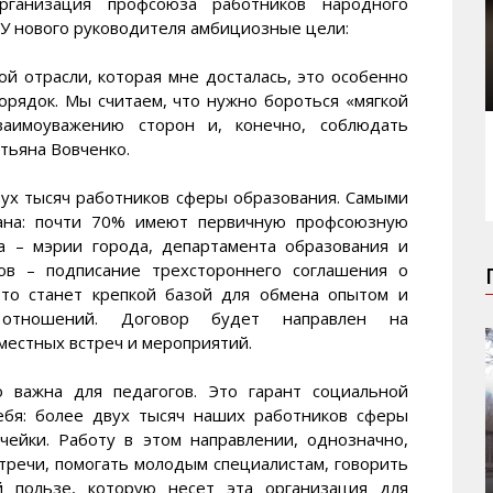
рганизация профсоюза работников народного
 У нового руководителя амбициозные цели:
ой отрасли, которая мне досталась, это особенно
орядок. Мы считаем, что нужно бороться «мягкой
взаимоуважению сторон и, конечно, соблюдать
атьяна Вовченко.
ух тысяч работников сферы образования. Самыми
дана: почти 70% имеют первичную профсоюзную
га – мэрии города, департамента образования и
ов – подписание трехстороннего соглашения о
это станет крепкой базой для обмена опытом и
 отношений. Договор будет направлен на
местных встреч и мероприятий.
 важна для педагогов. Это гарант социальной
ебя: более двух тысяч наших работников сферы
чейки. Работу в этом направлении, однозначно,
тречи, помогать молодым специалистам, говорить
 пользе, которую несет эта организация для