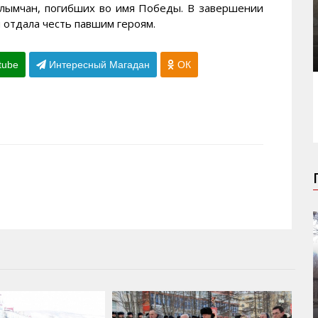
олымчан, погибших во имя Победы. В завершении
 отдала честь павшим героям.
tube
Интересный Магадан
ОК