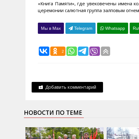
«Книга Памяти», где увековечены имена к
церемонии салютная группа залповым огнем
Мы в Max
Telegram
Whatsapp
Ru
2
Добавить комментарий
НОВОСТИ ПО ТЕМЕ