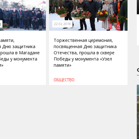
22.02.2018
амяти,
Торжественная церемония,
я Дню защитника
посвященная Дню защитника
прошла в Магадане
Отечества, прошла в сквере
беды у монумента
Победы у монумента «Узел
и»
памяти»
ОБЩЕСТВО