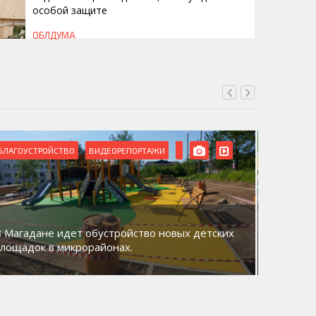
особой защите
ОБЛДУМА
БЛАГОУСТРОЙСТВО
ВИДЕОРЕПОРТАЖИ
ВИДЕОРЕ
В Магадане идет обустройство новых детских
Акция «
площадок в микрорайонах.
общий д