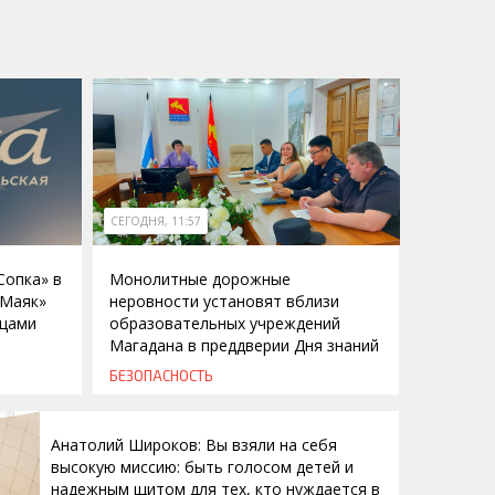
СЕГОДНЯ, 11:57
Сопка» в
Монолитные дорожные
«Маяк»
неровности установят вблизи
ицами
образовательных учреждений
Магадана в преддверии Дня знаний
БЕЗОПАСНОСТЬ
Анатолий Широков: Вы взяли на себя
высокую миссию: быть голосом детей и
надежным щитом для тех, кто нуждается в