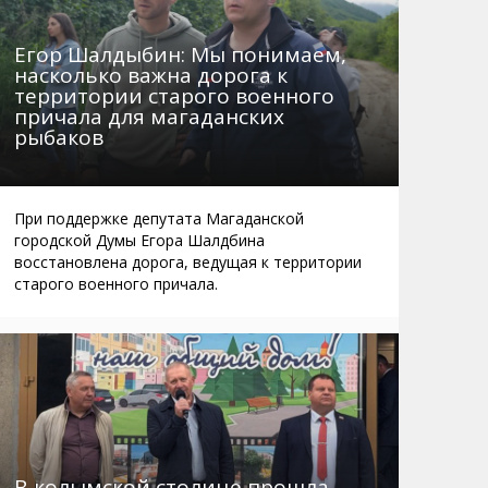
Егор Шалдыбин: Мы понимаем,
насколько важна дорога к
территории старого военного
причала для магаданских
рыбаков
При поддержке депутата Магаданской
городской Думы Егора Шалдбина
восстановлена дорога, ведущая к территории
старого военного причала.
В колымской столице прошла