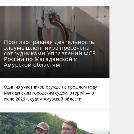
Маршруты. Улицы, остановки
Мошенники
Телефоны
Интернет
Автобусы Магадан – Аэропорт
Жилье
Таблица приливов отливов
Не мусорить
Противоправная деятельность
Браконьеры
злоумышленников пресечена
сотрудниками Управлений ФСБ
России по Магаданской и
Амурской областям
Один из участников осужден в прошлом году
Магаданским городским судом, второй — в
июле 2026 г. судом Амурской области.