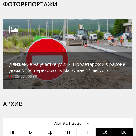
ФОТОРЕПОРТАЖИ
Движение на участке улицы Пролетарской в районе
дома № 66 перекроют в Магадане 11 августа
05-авг, 09:39
АРХИВ
«
АВГУСТ 2026 »
Пн
Вт
Ср
Чт
Пт
Сб
Вс