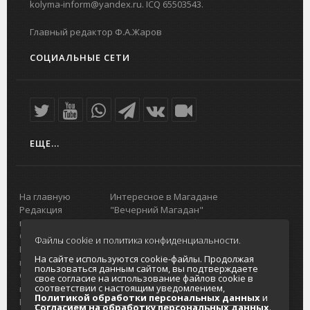
kolyma-inform@yandex.ru. ICQ 65503543.
Главный редактор Ф.А.Жаров
СОЦИАЛЬНЫЕ СЕТИ
ЕЩЕ...
На главную
Интересное в Магадане
Редакция
"Вечерний Магадан"
портала
Городская доска объявлений
О проекте
Реклама
Файлы cookie и политика конфиденциальности.
Реклама на
Главный туристический портал
На сайте используются cookie-файлы. Продолжая
портале
Колымы
пользоваться данным сайтом, вы подтверждаете
Отзывы и
Политика в отношении обработки
свое согласие на использование файлов cookie в
соответствии с настоящим уведомлением,
предложения
персональных данных
Политикой обработки персональных данных
и
Интернет-
Согласие на обработку персональных
Согласием на обработку персональных данных
.