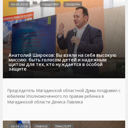
06.08.2026
ОБЩЕСТВО
ОБЛДУМА
Анатолий Широков: Вы взяли на себя высокую
миссию: быть голосом детей и надежным
щитом для тех, кто нуждается в особой
защите
Председатель Магаданской областной Думы поздравил с
юбилеем Уполномоченного по правам ребенка в
Магаданской области Дениса Павлика
06.08.2026
ГЛАВНОЕ
ТРАНСПОРТ