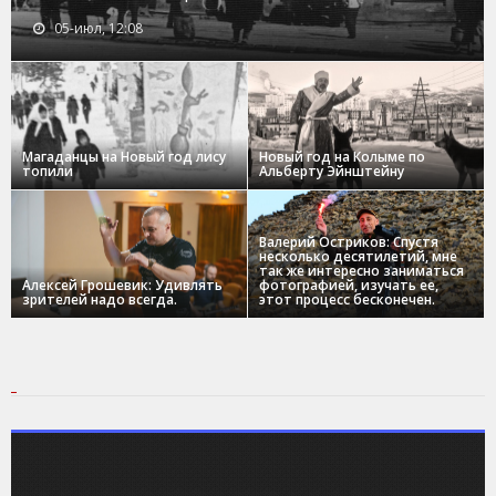
05-июл, 12:08
Магаданцы на Новый год лису
Новый год на Колыме по
топили
Альберту Эйнштейну
Валерий Остриков: Спустя
несколько десятилетий, мне
так же интересно заниматься
Алексей Грошевик: Удивлять
фотографией, изучать ее,
зрителей надо всегда.
этот процесс бесконечен.