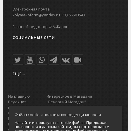
Электронная почта:
kolyma-inform@yandex.ru. ICQ 65503543.
Главный редактор Ф.А.Жаров
СОЦИАЛЬНЫЕ СЕТИ
ЕЩЕ...
На главную
Интересное в Магадане
Редакция
"Вечерний Магадан"
портала
Городская доска объявлений
О проекте
Реклама
Файлы cookie и политика конфиденциальности.
Реклама на
Главный туристический портал
На сайте используются cookie-файлы. Продолжая
портале
Колымы
пользоваться данным сайтом, вы подтверждаете
Отзывы и
Политика в отношении обработки
свое согласие на использование файлов cookie в