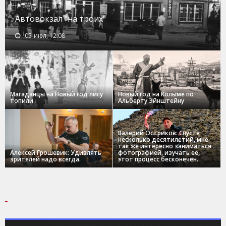
Автовокзал "на троих"
05-июл, 12:08
Магаданцы на Новый год лису
Новый год на Колыме по
топили
Альберту Эйнштейну
Валерий Остриков: Спустя
несколько десятилетий, мне
так же интересно заниматься
Алексей Грошевик: Удивлять
фотографией, изучать ее,
зрителей надо всегда.
этот процесс бесконечен.