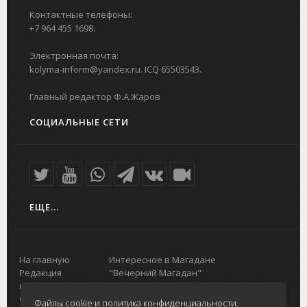
Контактные телефоны:
+7 964 455 1698.
Электронная почта:
kolyma-inform@yandex.ru. ICQ 65503543.
Главный редактор Ф.А.Жаров
СОЦИАЛЬНЫЕ СЕТИ
ЕЩЕ...
На главную
Интересное в Магадане
Редакция
"Вечерний Магадан"
портала
Городская доска объявлений
О проекте
Реклама
Файлы cookie и политика конфиденциальности.