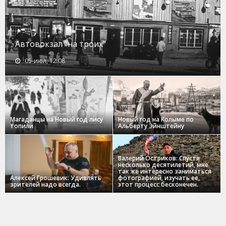
Автовокзал "на троих"
05-июл, 12:08
Магаданцы на Новый год лису
Новый год на Колыме по
топили
Альберту Эйнштейну
Валерий Остриков: Спустя
несколько десятилетий, мне
так же интересно заниматься
Алексей Грошевик: Удивлять
фотографией, изучать ее,
зрителей надо всегда.
этот процесс бесконечен.