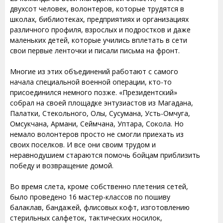
двухсот человек, волонтеров, которые трудятся в
школах, библиотеках, предприятиях и организациях
различного профиля, взрослых и подростков и даже
маленьких детей, которые учились вплетать в сети
свои первые ленточки и писали письма на фронт.
Многие из этих объединений работают с самого
начала специальной военной операции, кто-то
присоединился немного позже. «Президентский»
собрал на своей площадке энтузиастов из Магадана,
Палатки, Стекольного, Олы, Сусумана, Усть-Омчуга,
Омсукчана, Армани, Сеймчана, Уптара, Сокола. Но
немало волонтеров просто не смогли приехать из
своих поселков. И все они своим трудом и
неравнодушием стараются помочь бойцам приблизить
победу и возвращение домой.
Во время слета, кроме собственно плетения сетей,
было проведено 16 мастер-классов по пошиву
балаклав, бандажей, флисовых кофт, изготовлению
стерильных салфеток, тактических носилок,