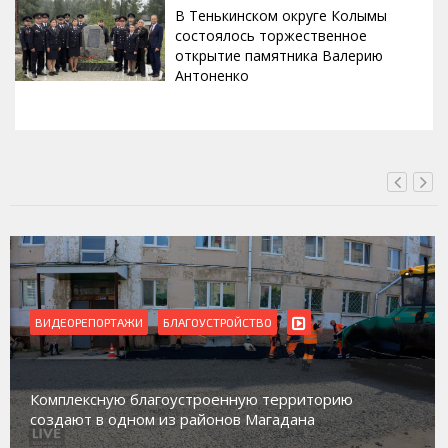
В Тенькинском округе Колымы
состоялось торжественное
открытие памятника Валерию
Антоненко
ВЧЕРА, 18:00
ВИДЕОРЕПОРТАЖИ
Магадан присоединился к пилотному про
торию
работе с несовершеннолетними из групп
а
социального риска «Переправа»