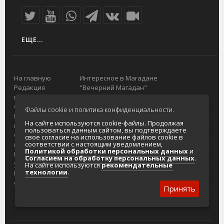
ЕЩЕ...
На главную
Интересное в Магадане
Редакция
"Вечерний Магадан"
портала
Городская доска объявлений
О проекте
Реклама
Файлы cookie и политика конфиденциальности.
Реклама на
Главный туристический портал
На сайте используются cookie-файлы. Продолжая
портале
Колымы
пользоваться данным сайтом, вы подтверждаете
Отзывы и
Политика в отношении обработки
свое согласие на использование файлов cookie в
соответствии с настоящим уведомлением,
предложения
персональных данных
Политикой обработки персональных данных
и
Интернет-
Согласие на обработку персональных
Согласием на обработку персональных данных
.
услуги
данных
На сайте используются
рекомендательные
технологии
.
Разработка
сайтов
Принять