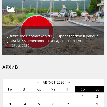
Движение на участке улицы Пролетарской в районе
дома № 66 перекроют в Магадане 11 августа
05-авг, 09:39
АРХИВ
«
АВГУСТ 2026 »
Пн
Вт
Ср
Чт
Пт
Сб
Вс
1
2
3
4
5
6
7
8
9