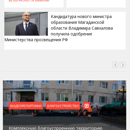
БЕЗОПАСНОСТЬ
ВЫБОРЫ
Кандидатура нового министра
образования Магаданской
области Владимира Савхалова
получила одобрение
Министерства просвещения РФ
ВЧЕРА, 22:24
СТВО
ВИДЕОРЕПОРТАЖИ
Магадан присоединился к пилот
ую территорию
работе с несовершеннолетними