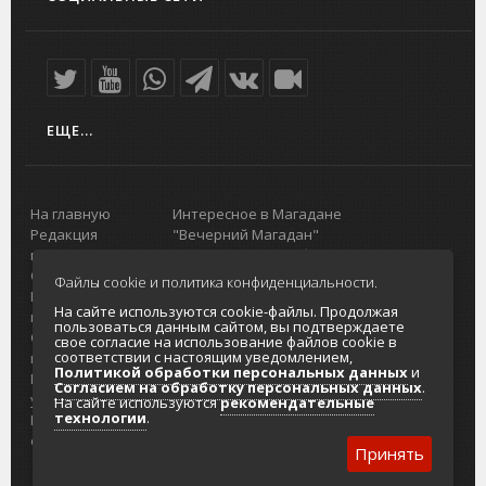
ЕЩЕ...
На главную
Интересное в Магадане
Редакция
"Вечерний Магадан"
портала
Городская доска объявлений
О проекте
Реклама
Файлы cookie и политика конфиденциальности.
Реклама на
Главный туристический портал
На сайте используются cookie-файлы. Продолжая
портале
Колымы
пользоваться данным сайтом, вы подтверждаете
Отзывы и
Политика в отношении обработки
свое согласие на использование файлов cookie в
соответствии с настоящим уведомлением,
предложения
персональных данных
Политикой обработки персональных данных
и
Интернет-
Согласие на обработку персональных
Согласием на обработку персональных данных
.
услуги
данных
На сайте используются
рекомендательные
технологии
.
Разработка
сайтов
Принять