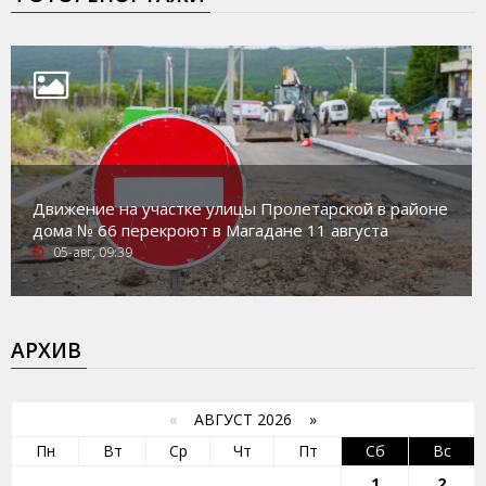
Движение на участке улицы Пролетарской в районе
дома № 66 перекроют в Магадане 11 августа
05-авг, 09:39
АРХИВ
«
АВГУСТ 2026 »
Пн
Вт
Ср
Чт
Пт
Сб
Вс
1
2