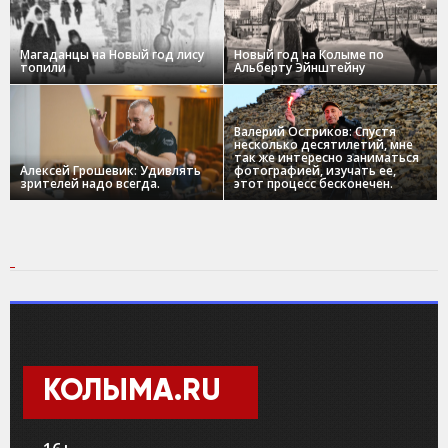
Магаданцы на Новый год лису
Новый год на Колыме по
топили
Альберту Эйнштейну
Валерий Остриков: Спустя
несколько десятилетий, мне
так же интересно заниматься
Алексей Грошевик: Удивлять
фотографией, изучать ее,
зрителей надо всегда.
этот процесс бесконечен.
КОЛЫМА.RU