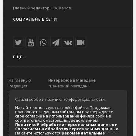
Главный редактор Ф.А.Жаров
СОЦИАЛЬНЫЕ СЕТИ
ЕЩЕ...
На главную
Интересное в Магадане
Редакция
"Вечерний Магадан"
портала
Городская доска объявлений
О проекте
Реклама
Файлы cookie и политика конфиденциальности.
Реклама на
Главный туристический портал
На сайте используются cookie-файлы. Продолжая
портале
Колымы
пользоваться данным сайтом, вы подтверждаете
Отзывы и
Политика в отношении обработки
свое согласие на использование файлов cookie в
соответствии с настоящим уведомлением,
предложения
персональных данных
Политикой обработки персональных данных
и
Интернет-
Согласие на обработку персональных
Согласием на обработку персональных данных
.
услуги
данных
На сайте используются
рекомендательные