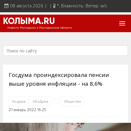
08 августа 2026 | |
°
, Влажность: Ветер: м/с
КОЛЫМА.RU
Новости Магадана и Магаданской области
Госдума проиндексировала пенсии
выше уровня инфляции - на 8,6%
Госдума
ОблДума
Общество
21 январь 2022 16:25