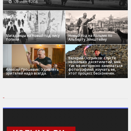
05-июл, 12:08
Магаданцы на Новый год лису
Новый год на Колыме по
топили
Альберту Эйнштейну
Валерий Остриков: Спустя
несколько десятилетий, мне
так же интересно заниматься
Алексей Грошевик: Удивлять
фотографией, изучать ее,
зрителей надо всегда.
этот процесс бесконечен.