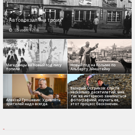
Автовокзал "на троих"
05-июл, 12:08
Магаданцы на Новый год лису
Новый год на Колыме по
топили
Альберту Эйнштейну
Валерий Остриков: Спустя
несколько десятилетий, мне
так же интересно заниматься
Алексей Грошевик: Удивлять
фотографией, изучать ее,
зрителей надо всегда.
этот процесс бесконечен.