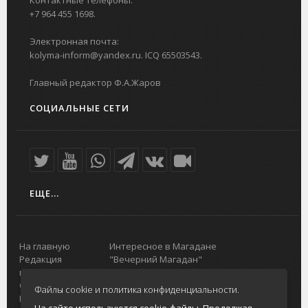
Контактные телефоны:
+7 964 455 1698.
Электронная почта:
kolyma-inform@yandex.ru. ICQ 65503543.
Главный редактор Ф.А.Жаров
СОЦИАЛЬНЫЕ СЕТИ
ЕЩЕ...
На главную
Интересное в Магадане
Редакция
"Вечерний Магадан"
портала
Городская доска объявлений
О проекте
Реклама
Файлы cookie и политика конфиденциальности.
Реклама на
Главный туристический портал