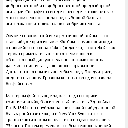
добросовестной и недобросовестной предвыборной
агитации. Специфика сегодняшнего дня заключается в
массовом переносе поля предвыборной битвы с
агитплакатов и телеканалов в дебри интернета.
Оружие современной информационной войны – это
ставший уже привычным фейк. Сам термин происходит
от английского слова «fake» (подделка, ложь). Фейк как
термин применительно к новостям вошел в
общественный дискурс недавно, но сами новости,
далекие от истины – дело вполне привычное.
Достаточно вспомнить хотя бы череду Лжедмитриев,
родство с Иваном Грозным которых сегодня назвали
бы фейковым.
Мастером фейк-ньюс, или, как тогда говорили
«мистификаций», был известный писатель Эдгар Алан
По. В 1844 г. он опубликовал не в какой-нибудь желтой
бульварной газетенке, а в New York Syn статью о
трансатлантическом перелете на воздушном шаре за
75 часов. По тем временам это был технологический