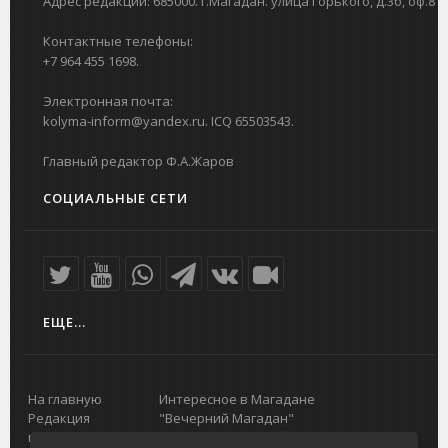
Адрес редакции: 685000. г.Магадан. улица Горького, д.3б, оф.8
Контактные телефоны:
+7 964 455 1698.
Электронная почта:
kolyma-inform@yandex.ru. ICQ 65503543.
Главный редактор Ф.А.Жаров
СОЦИАЛЬНЫЕ СЕТИ
ЕЩЕ...
На главную
Интересное в Магадане
Редакция
"Вечерний Магадан"
портала
Городская доска объявлений