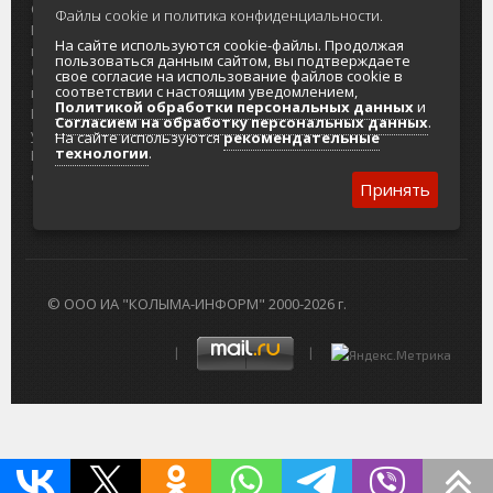
О проекте
Реклама
Файлы cookie и политика конфиденциальности.
Реклама на
Главный туристический портал
На сайте используются cookie-файлы. Продолжая
портале
Колымы
пользоваться данным сайтом, вы подтверждаете
Отзывы и
Политика в отношении обработки
свое согласие на использование файлов cookie в
соответствии с настоящим уведомлением,
предложения
персональных данных
Политикой обработки персональных данных
и
Интернет-
Согласие на обработку персональных
Согласием на обработку персональных данных
.
услуги
данных
На сайте используются
рекомендательные
технологии
.
Разработка
сайтов
Принять
© ООО ИА "КОЛЫМА-ИНФОРМ" 2000-2026 г.