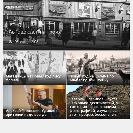
Автовокзал "на троих"
05-июл, 12:08
Магаданцы на Новый год лису
Новый год на Колыме по
топили
Альберту Эйнштейну
Валерий Остриков: Спустя
несколько десятилетий, мне
так же интересно заниматься
Алексей Грошевик: Удивлять
фотографией, изучать ее,
зрителей надо всегда.
этот процесс бесконечен.