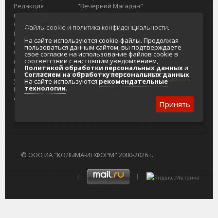
Редакция
"Вечерний Магадан"
портала
Городская доска объявлений
О проекте
Реклама
Файлы cookie и политика конфиденциальности.
Реклама на
Главный туристический портал
На сайте используются cookie-файлы. Продолжая
портале
Колымы
пользоваться данным сайтом, вы подтверждаете
Отзывы и
Политика в отношении обработки
свое согласие на использование файлов cookie в
соответствии с настоящим уведомлением,
предложения
персональных данных
Политикой обработки персональных данных
и
Интернет-
Согласие на обработку персональных
Согласием на обработку персональных данных
.
услуги
данных
На сайте используются
рекомендательные
технологии
.
Разработка
сайтов
Принять
© ООО ИА "КОЛЫМА-ИНФОРМ" 2000-2026 г.