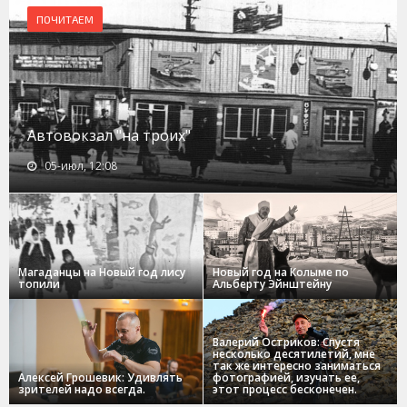
ПОЧИТАЕМ
Автовокзал "на троих"
05-июл, 12:08
Магаданцы на Новый год лису
Новый год на Колыме по
топили
Альберту Эйнштейну
Валерий Остриков: Спустя
несколько десятилетий, мне
так же интересно заниматься
Алексей Грошевик: Удивлять
фотографией, изучать ее,
зрителей надо всегда.
этот процесс бесконечен.