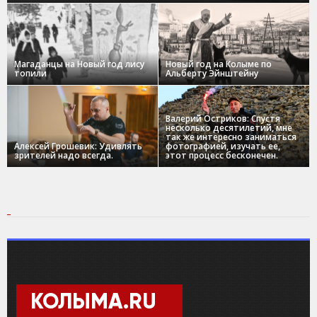
Магаданцы на Новый год лису
Новый год на Колыме по
топили
Альберту Эйнштейну
Валерий Остриков: Спустя
несколько десятилетий, мне
так же интересно заниматься
Алексей Грошевик: Удивлять
фотографией, изучать ее,
зрителей надо всегда.
этот процесс бесконечен.
КОЛЫМА.RU