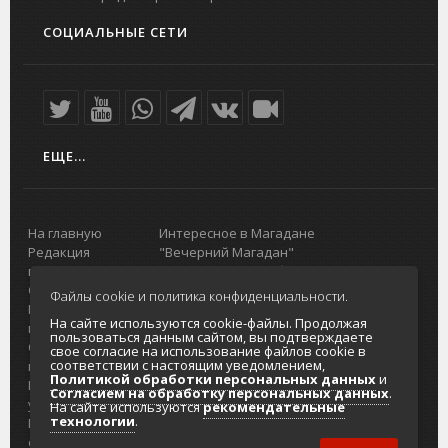
СОЦИАЛЬНЫЕ СЕТИ
ЕЩЕ...
На главную
Интересное в Магадане
Редакция
"Вечерний Магадан"
портала
Городская доска объявлений
О проекте
Реклама
Файлы cookie и политика конфиденциальности.
Реклама на
Главный туристический портал
На сайте используются cookie-файлы. Продолжая
портале
Колымы
пользоваться данным сайтом, вы подтверждаете
Отзывы и
Политика в отношении обработки
свое согласие на использование файлов cookie в
соответствии с настоящим уведомлением,
предложения
персональных данных
Политикой обработки персональных данных
и
Интернет-
Согласие на обработку персональных
Согласием на обработку персональных данных
.
услуги
данных
На сайте используются
рекомендательные
технологии
.
Разработка
сайтов