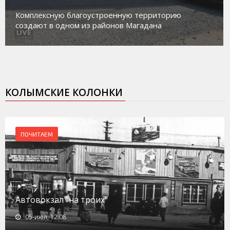
Магадан присоединился к пилотному
территорию
работе с несовершеннолетними из 
адана
социального риска «Переправа»
КОЛЫМСКИЕ КОЛОНКИ
ПОЧИТАЕМ
Автовокзал "на троих"
05-июл, 12:08