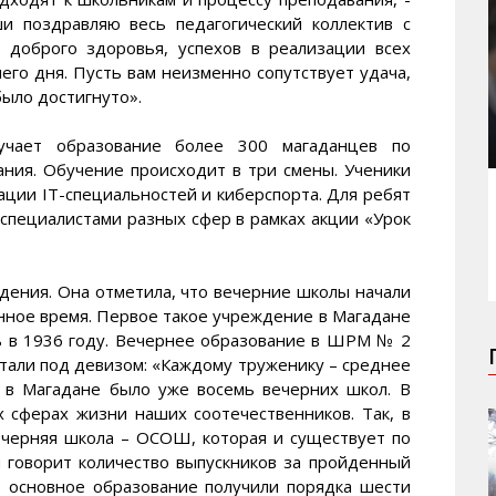
ши поздравляю весь педагогический коллектив с
 доброго здоровья, успехов в реализации всех
чего дня. Пусть вам неизменно сопутствует удача,
было достигнуто».
чает образование более 300 магаданцев по
ания. Обучение происходит в три смены. Ученики
ации IT-специальностей и киберспорта. Для ребят
специалистами разных сфер в рамках акции «Урок
ения. Она отметила, что вечерние школы начали
нное время. Первое такое учреждение в Магадане
ь в 1936 году. Вечернее образование в ШРМ № 2
отали под девизом: «Каждому труженику – среднее
а в Магадане было уже восемь вечерних школ. В
х сферах жизни наших соотечественников. Так, в
ечерняя школа – ОСОШ, которая и существует по
 говорит количество выпускников за пройденный
ч, основное образование получили порядка шести