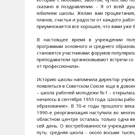
сказано в поздравлении. - Я от всей ду
юбилеем школы. Желаю вам процветания,
планов, счастья и радости от каждого рабо
приумножается все хорошее, что вами уже 
В настоящее время в учреждении полу
программам основного и среднего образов
становятся участниками форумов популяриз
преподаватели организовывают встречи со 
от профессионала».
Историю школы напомнила директор учрежд
появляться в Советском Союзе еще в довое
– школа рабочей молодежи №1 - открылас
началось в сентябре 1953 года. Школы раб
образование». В 70-е годы прошлого век
1990-е реорганизация наступила во многи
областном центре осталась только одна в
сей день. О востребованности учреждения
путь: средняя школа - около восьми тыся