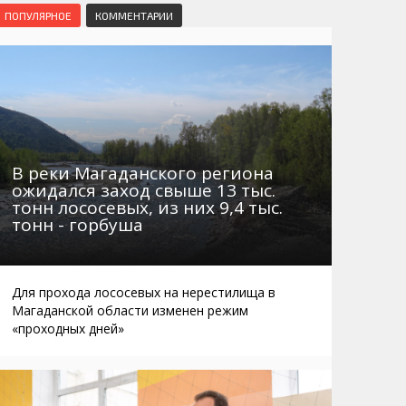
Маршруты. Улицы, остановки
Мошенники
ПОПУЛЯРНОЕ
КОММЕНТАРИИ
Телефоны
Интернет
Автобусы Магадан – Аэропорт
Жилье
Таблица приливов отливов
Не мусорить
Браконьеры
В реки Магаданского региона
ожидался заход свыше 13 тыс.
тонн лососевых, из них 9,4 тыс.
тонн - горбуша
Для прохода лососевых на нерестилища в
Магаданской области изменен режим
«проходных дней»