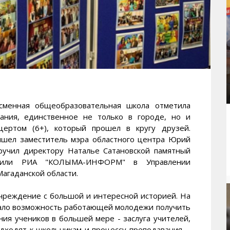
енная общеобразовательная школа отметила
ания, единственное не только в городе, но и
цертом (6+), который прошел в кругу друзей.
ришел заместитель мэра областного центра Юрий
вручил директору Наталье Сатановской памятный
щили РИА "КОЛЫМА-ИНФОРМ" в Управлении
агаданской области.
учреждение с большой и интересной историей. На
вало возможность работающей молодежи получить
ия учеников в большей мере - заслуга учителей,
дходят к школьникам и процессу преподавания, -