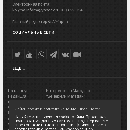
Электронная почта:
kolyma-inform@yandex.ru. ICQ 65503543.
Главный редактор Ф.А.Жаров
СОЦИАЛЬНЫЕ СЕТИ
ЕЩЕ...
На главную
Интересное в Магадане
Редакция
"Вечерний Магадан"
портала
Городская доска объявлений
О проекте
Реклама
Файлы cookie и политика конфиденциальности.
Реклама на
Главный туристический портал
На сайте используются cookie-файлы. Продолжая
портале
Колымы
пользоваться данным сайтом, вы подтверждаете
Отзывы и
Политика в отношении обработки
свое согласие на использование файлов cookie в
соответствии с настоящим уведомлением,
предложения
персональных данных