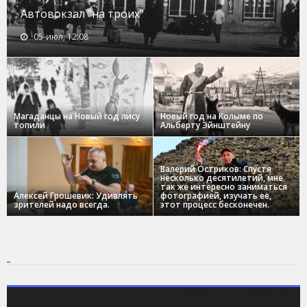
Автовокзал "на троих"
05-июл, 12:08
Магаданцы на Новый год лису
Новый год на Колыме по
топили
Альберту Эйнштейну
Валерий Остриков: Спустя
несколько десятилетий, мне
так же интересно заниматься
Алексей Грошевик: Удивлять
фотографией, изучать ее,
зрителей надо всегда.
этот процесс бесконечен.