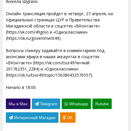
Анжела Шурхно.
Онлайн-трансляция пройдет в четверг, 27 апреля, на
официальных страницах ЦУР и Правительства
Магаданской области в соцсетях «ВКонтакте»
(https://vk.com/49gov) и «Одноклассники»
(https://ok.ru/government49).
Вопросы спикеру задавайте в комментариях под
анонсами эфира в наших аккаунтах в соцсетях
«ВКонтакте» (https://vk.com/tsur49?w=wall-
201762351_2284) и «Одноклассники»
(https://ok.ru/tsur49/topic/156380432576557).
Начало в 18:00.
Мы в Max
Telegram
Whatsapp
Rutube
Интересный Магадан
ОК