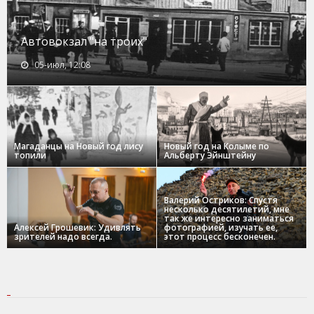
Автовокзал "на троих"
05-июл, 12:08
Магаданцы на Новый год лису
Новый год на Колыме по
топили
Альберту Эйнштейну
Валерий Остриков: Спустя
несколько десятилетий, мне
так же интересно заниматься
Алексей Грошевик: Удивлять
фотографией, изучать ее,
зрителей надо всегда.
этот процесс бесконечен.