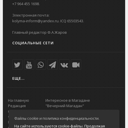
+7 964 455 1698.
Электронная почта:
kolyma-inform@yandex.ru. ICQ 65503543.
Главный редактор Ф.А.Жаров
СОЦИАЛЬНЫЕ СЕТИ
ЕЩЕ...
На главную
Интересное в Магадане
Редакция
"Вечерний Магадан"
портала
Городская доска объявлений
О проекте
Реклама
Файлы cookie и политика конфиденциальности.
Реклама на
Главный туристический портал
На сайте используются cookie-файлы. Продолжая
портале
Колымы